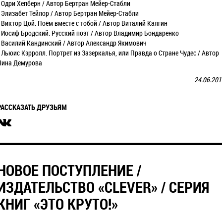
• Одри Хепберн / Автор Бертран Мейер-Стабли
• Элизабет Тейлор / Автор Бертран Мейер-Стабли
• Виктор Цой. Поём вместе с тобой / Автор Виталий Калгин
• Иосиф Бродский. Русский поэт / Автор Владимир Бондаренко
• Василий Кандинский / Автор Александр Якимович
• Льюис Кэрролл. Портрет из Зазеркалья, или Правда о Стране Чудес / Автор
Нина Демурова
24.06.201
РАССКАЗАТЬ ДРУЗЬЯМ
​НОВОЕ ПОСТУПЛЕНИЕ /
ИЗДАТЕЛЬСТВО «CLEVER» / СЕРИЯ
КНИГ «ЭТО КРУТО!»