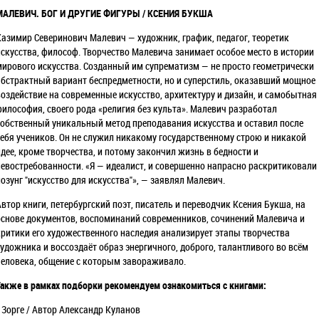
МАЛЕВИЧ. БОГ И ДРУГИЕ ФИГУРЫ / КСЕНИЯ БУКША
Казимир Северинович Малевич — художник, график, педагог, теоретик
искусства, философ. Творчество Малевича занимает особое место в истории
мирового искусства. Созданный им супрематизм — не просто геометрически
абстрактный вариант беспредметности, но и суперстиль, оказавший мощное
воздействие на современные искусство, архитектуру и дизайн, и самобытная
философия, своего рода «религия без культа». Малевич разработал
собственный уникальный метод преподавания искусства и оставил после
себя учеников. Он не служил никакому государственному строю и никакой
идее, кроме творчества, и потому закончил жизнь в бедности и
невостребованности. «Я — идеалист, и совершенно напрасно раскритиковали
лозунг "искусство для искусства"», — заявлял Малевич.
Автор книги, петербургский поэт, писатель и переводчик Ксения Букша, на
основе документов, воспоминаний современников, сочинений Малевича и
критики его художественного наследия анализирует этапы творчества
художника и воссоздаёт образ энергичного, доброго, талантливого во всём
человека, общение с которым завораживало.
Также в рамках подборки рекомендуем ознакомиться с книгами:
• Зорге / Автор Александр Куланов