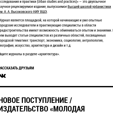
сследования и практики (Urban studies and practices)» — это двуязычное
научное рецензируемое издание, выпускаемое
Высшей школой урбанистики
им. А. А. Высоковского НИУ ВШЭ
.
Журнал является площадкой, на которой начинающие и уже опытные
городские исследователи и практикующие специалисты в области
градостроительства имеют возможность обмениваться опытом и знаниями. 
нем выходят статьи специалистов из различных областей, посвященных
городской тематике: транспорт, экономика, социология, антропология,
еография, искусство, архитектура и дизайн и т.д.
Ищите журналы в разделе «архитектура».
РАССКАЗАТЬ ДРУЗЬЯМ
​НОВОЕ ПОСТУПЛЕНИЕ /
ИЗДАТЕЛЬСТВО «МОЛОДАЯ