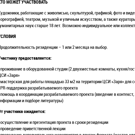
КТО МОЖЕТ УЧАСТВОВАТЬ
Художники, работающие с живописью, скульптурой, графикой, фото и виде
хореографией, театром, музыкой и уличным искусством, а также кураторы
гуманитарных наук старше 18 лет. Возможно индивидуальное или коллекти
УСЛОВИЯ
Продолжительность резиденции – 1 или 2 месяца на выбор.
Участнику предоставляется:
- проживание в оборудованной студии (2 двухместные комнаты, кухня/гост
ЦСИ «Заря»
- мастерская для работы площадью 33 м2 на территории ЦСИ «Заря» для 
- PR-поддержка разрабатываемого проекта
- помощь в координации разрабатываемого проекта (введение в контекст,
информации и подборе литературы)
От участника ожидается:
- осуществление и презентация проекта в сроки резиденции
- проведение приветственной лекции
- проведение дополнительного мероприятия в другом формате (мастер-кла