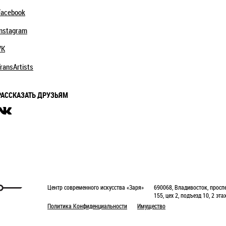
Facebook
Instagram
VK
ransArtists
РАССКАЗАТЬ ДРУЗЬЯМ
Центр современного искусства «Заря»
690068, Владивосток, проспе
155, цех 2, подъезд 10, 2 эта
Политика Конфиденциальности
Имущество