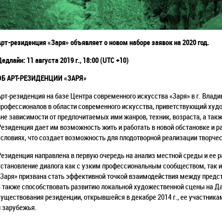
Арт-резиденция
«Заря»
объявляет о новом наборе заявок на 2020 год.
Дедлайн: 11 августа 2019 г., 18:00 (UTC +10)
ОБ АРТ-РЕЗИДЕНЦИИ
«ЗАРЯ»
Арт-резиденция на базе Центра современного искусства «Заря» в г. Влади
профессионалов в области современного искусства, приветствующий худо
вне зависимости от предпочитаемых ими жанров, техник, возраста, а так
Резиденция дает им возможность жить и работать в новой обстановке и р
условиях, что создает возможность для плодотворной реализации творчес
Резиденция направлена в первую очередь на анализ местной среды и ее р
установление диалога как с узким профессиональным сообществом, так и
«Заря» призвана стать эффективной точкой взаимодействия между предст
а также способствовать развитию локальной художественной сцены на Д
существования резиденции, открывшейся в декабре 2014 г., ее участника
и зарубежья.