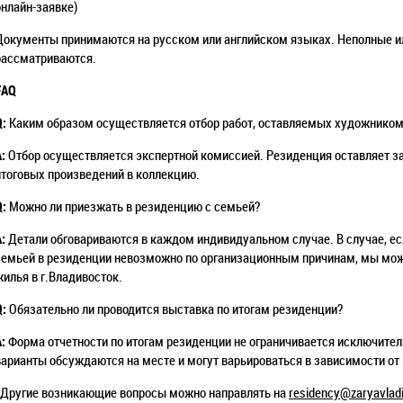
онлайн-заявке)
Документы принимаются на русском или английском языках. Неполные и
рассматриваются.
FAQ
Q:
Каким образом осуществляется отбор работ, оставляемых художником
A:
Отбор осуществляется экспертной комиссией. Резиденция оставляет з
итоговых произведений в коллекцию.
Q:
Можно ли приезжать в резиденцию с семьей?
A:
Детали обговариваются в каждом индивидуальном случае. В случае, е
семьей в резиденции невозможно по организационным причинам, мы мож
жилья в г.Владивосток.
Q:
Обязательно ли проводится выставка по итогам резиденции?
A:
Форма отчетности по итогам резиденции не ограничивается исключите
варианты обсуждаются на месте и могут варьироваться в зависимости от
*Другие возникающие вопросы можно направлять на
residency@zaryavladi