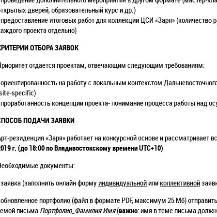
открытых дверей, образовательный курс и др.)
- предоставление итоговых работ для коллекции ЦСИ «Заря» (количество 
каждого проекта отдельно)
КРИТЕРИИ ОТБОРА ЗАЯВОК
Приоритет отдается проектам, отвечающим следующим требованиям:
- ориентированность на работу с локальным контекстом Дальневосточного 
site-specific)
- проработанность концепции проекта- понимание процесса работы над о
СПОСОБ ПОДАЧИ ЗАЯВКИ
Арт-резиденция «Заря» работает на конкурсной основе и рассматривает в
2019 г. (до 18:00 по Владивостокскому времени UTC+10)
Необходимые документы:
- заявка (заполнить онлайн
форму
индивидуальной
или
коллективной
заявк
- обновленное портфолио (файл в формате PDF, максимум 25 Мб) отправит
темой письма
Портфолио_Фамилия Имя
(
важно
: имя в теме письма долж