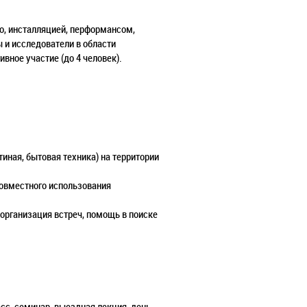
о, инсталляцией, перформансом,
 и исследователи в области
вное участие (до 4 человек).
иная, бытовая техника) на территории
совместного использования
 организация встреч, помощь в поиске
сс, семинар, выездная лекция, день