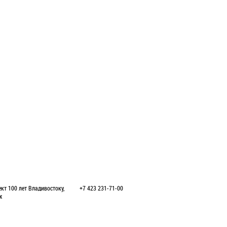
кт 100 лет Владивостоку,
+7 423 231-71-00
ж