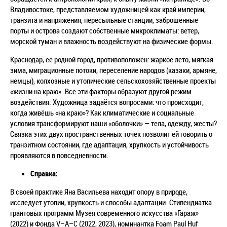
Владивостоке, представляемом художницей как край империи,
транзита и напряжения, пересыльные станции, заброшенные
порты и острова создают собственные микроклиматы: ветер,
морской туман и влажность воздействуют на физические формы.
Краснодар, её родной город, противоположен: жаркое лето, мягкая
зима, миграционные потоки, переселение народов (казаки, армяне,
немцы), колхозные и утопические сельскохозяйственные проекты
«жизни на краю». Все эти факторы образуют другой режим
воздействия. Художница задаётся вопросами: что происходит,
когда живёшь «на краю»? Как климатические и социальные
условия трансформируют наши «оболочки» — тела, одежду, жесты?
Связка этих двух пространственных точек позволит ей говорить о
транзитном состоянии, где адаптация, хрупкость и устойчивость
проявляются в повседневности.
Справка:
В своей практике
Яна Васильева
находит опору в природе,
исследует утопии, хрупкость и способы адаптации. Стипендиатка
грантовых программ Музея современного искусства «Гараж»
(2022) и Фонда V–A–C (2022, 2023), номинантка Foam Paul Huf