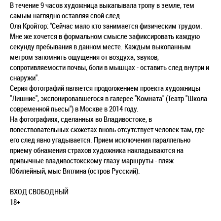
В течение 9 часов художница выкапывала тропу в земле, тем
самым наглядно оставляя свой след.
Оля Кройтор: "Сейчас мало кто занимается физическим трудом.
Мне же хочется в формальном смысле зафиксировать каждую
секунду пребывания в данном месте. Каждым выкопанным
метром запомнить ощущения от воздуха, звуков,
сопротивляемости почвы, боли в мышцах - оставить след внутри и
снаружи".
Серия фотографий является продолжением проекта художницы
"Лишние", экспонировавшегося в галерее "Комната" (Театр "Школа
современной пьесы") в Москве в 2014 году.
На фотографиях, сделанных во Владивостоке, в
повествовательных сюжетах вновь отсутствует человек там, где
его след явно угадывается. Прием исключения параллельно
приему обнажения страхов художника накладываются на
привычные владивостокскому глазу маршруты - пляж
Юбилейный, мыс Вятлина (остров Русский).
ВХОД СВОБОДНЫЙ
18+