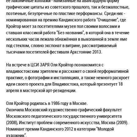
ее лаконичные коллажи - нанизанные на авангардную форму
графические цитаты из советского прошлого, так и безжалостные,
поэтичные, безупречные по пластике перформансы. Среди них -
номинированная на премию Кандинского работа "Очищение", где
Кройтор моет за посетителями музея пол своими волосами и
ставшая классикой работа "Без названия", в которой она в течение
нескольких часов лежала обнажённая в выкопанной в земле яме
под стеклом, словно экспонат в витрине, рассматриваемый
тысячами посетителей фестиваля Архстояние 2013.
На встрече в ЦСИ ЗАРЯ Оля Кройтор познакомится с
владивостокским зрителем и расскажет о своей перформативной
практике, о фотографии и инсталляциях, а также немного раскроет
идеи своего проекта для Владивостока, который презентует 18
апреля в мастерской арт-резиденции.
Оля Кройтор родилась в 1986 году в Москве.
Окончила Московский художественно-графический факультет
Московского педагогического государственного университета
(2008), Институт проблем современного искусства, Москва (2009).
Номинант премии Кандинского 2012 в категории "Молодой
художник".