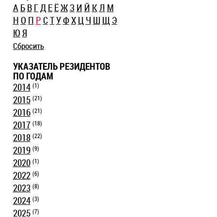
А
Б
В
Г
Д
Е
Ё
Ж
З
И
Й
К
Л
М
Н
О
П
Р
С
Т
У
Ф
Х
Ц
Ч
Ш
Щ
Э
Ю
Я
Сбросить
УКАЗАТЕЛЬ РЕЗИДЕНТОВ
ПО ГОДАМ
2014
(1)
2015
(21)
2016
(21)
2017
(18)
2018
(22)
2019
(9)
2020
(1)
2022
(6)
2023
(8)
2024
(3)
2025
(7)