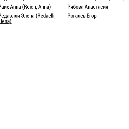
Райх Анна (Reich, Anna)
Рябова Анастасия
Редаэлли Элена (Redaelli,
Рогалев Егор
Elena)