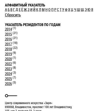
АЛФАВИТНЫЙ УКАЗАТЕЛЬ
А
Б
В
Г
Д
Е
Ё
Ж
З
И
Й
К
Л
М
Н
О
П
Р
С
Т
У
Ф
Х
Ц
Ч
Ш
Щ
Э
Ю
Я
Сбросить
УКАЗАТЕЛЬ РЕЗИДЕНТОВ ПО ГОДАМ
(1)
2014
(21)
2015
(21)
2016
(18)
2017
(22)
2018
(9)
2019
(1)
2020
(6)
2022
(8)
2023
(3)
2024
(7)
2025
(5)
2026
Центр современного искусства «Заря»
690068, Владивосток, проспект 100 лет Владивостоку,
155, цех 2, подъезд 10, 2 этаж