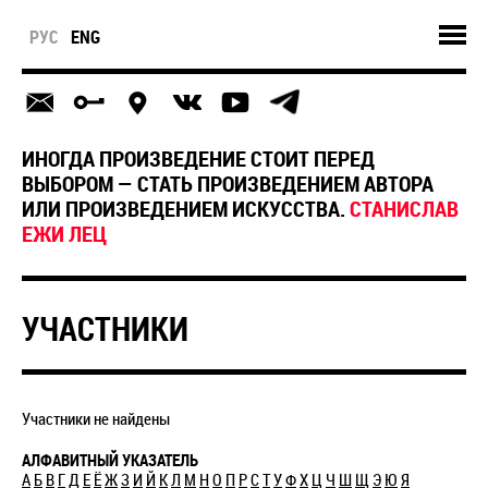
РУС
ENG
ИНОГДА ПРОИЗВЕДЕНИЕ СТОИТ ПЕРЕД
ВЫБОРОМ — СТАТЬ ПРОИЗВЕДЕНИЕМ АВТОРА
ИЛИ ПРОИЗВЕДЕНИЕМ ИСКУССТВА.
СТАНИСЛАВ
ЕЖИ ЛЕЦ
УЧАСТНИКИ
Участники не найдены
АЛФАВИТНЫЙ УКАЗАТЕЛЬ
А
Б
В
Г
Д
Е
Ё
Ж
З
И
Й
К
Л
М
Н
О
П
Р
С
Т
У
Ф
Х
Ц
Ч
Ш
Щ
Э
Ю
Я