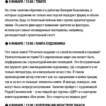
� 5 ЯНВАРЯ / 13:00 / ТЕМПЛ
На этом занятии обратимся к работам Валерия Кошлякова, в
которых художник не только мастерски передает форму и объем
объектов, будь то болотный пейзаж или строгие архитектурные
линии. Он умело фиксирует внимание зрителя на фактурах,
используя самые неожиданные материалы, например,
разноцветный строительный скотч.
� 6 ЯНВАРЯ / 13:00 / КНИГА ХУДОЖНИКА
Что такое книга? Печатное издание со своей вселенной и героями?
Увлекательная история? В современном мире она может быть
перформансом, скульптурой или инсталляцией. Это безграничный
инструмент для самовыражения художника, где соединяется не
только литература, но и визуальное искусство. В таком
произведении автор отвечает как за содержание и иллюстрации,
так и за все остальные элементы книги. И иногда, поверьте, они
могут быть непредсказуемыми. Занятия пройдет с художницей
Радой Смолянской – участницей арт-группы «ДВР» и соавтором
книги художника «Век воли». Все секреты из первых рук!
� 8 ЯНВАРЯ / 13:00 / КОРПОРАЦИЯ МОНСТРОВ ТАКАСИ