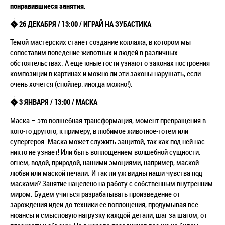
понравившиеся занятия.
� 26 ДЕКАБРЯ / 13:00 / ИГРАЙ НА ЗУБАСТИКА
Темой мастерских станет создание коллажа, в котором мы
сопоставим поведение животных и людей в различных
обстоятельствах. А еще юные гости узнают о законах построения
композиции в картинах и можно ли эти законы нарушать, если
очень хочется (спойлер: иногда можно!).
� 3 ЯНВАРЯ / 13:00 / МАСКА
Маска – это волшебная трансформация, момент превращения в
кого-то другого, к примеру, в любимое животное-тотем или
супергероя. Маска может служить защитой, так как под ней нас
никто не узнает! Или быть воплощением волшебной сущности:
огнем, водой, природой, нашими эмоциями, например, маской
любви или маской печали. И так ли уж видны наши чувства под
масками? Занятие нацелено на работу с собственным внутренним
миром. Будем учиться разрабатывать произведение от
зарождения идеи до техники ее воплощения, продумывая все
нюансы и смысловую нагрузку каждой детали, шаг за шагом, от