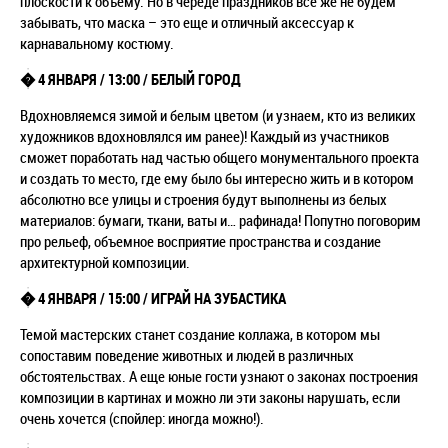
плоскости к объему. Но в череде праздников все же не будем
забывать, что маска – это еще и отличный аксессуар к
карнавальному костюму.
� 4 ЯНВАРЯ / 13:00 / БЕЛЫЙ ГОРОД
Вдохновляемся зимой и белым цветом (и узнаем, кто из великих
художников вдохновлялся им ранее)! Каждый из участников
сможет поработать над частью общего монументального проекта
и создать то место, где ему было бы интересно жить и в котором
абсолютно все улицы и строения будут выполнены из белых
материалов: бумаги, ткани, ваты и… рафинада! Попутно поговорим
про рельеф, объемное восприятие пространства и создание
архитектурной композиции.
�
4 ЯНВАРЯ / 15:00 / ИГРАЙ НА ЗУБАСТИКА
Темой мастерских станет создание коллажа, в котором мы
сопоставим поведение животных и людей в различных
обстоятельствах. А еще юные гости узнают о законах построения
композиции в картинах и можно ли эти законы нарушать, если
очень хочется (спойлер: иногда можно!).