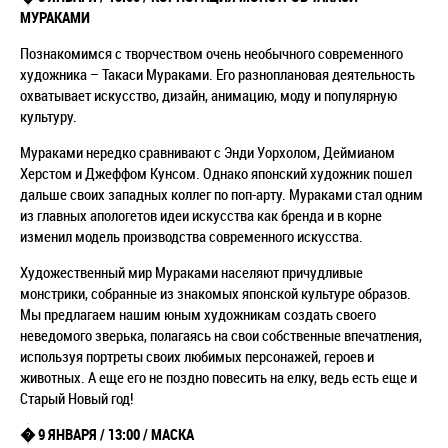
МУРАКАМИ
Познакомимся с творчеством очень необычного современного
художника – Такаси Мураками. Его разноплановая деятельность
охватывает искусство, дизайн, анимацию, моду и популярную
культуру.
Мураками нередко сравнивают с Энди Уорхолом, Деймианом
Херстом и Джеффом Кунсом. Однако японский художник пошел
дальше своих западных коллег по поп-арту. Мураками стал одним
из главных апологетов идеи искусства как бренда и в корне
изменил модель производства современного искусства.
Художественный мир Мураками населяют причудливые
монстрики, собранные из знакомых японской культуре образов.
Мы предлагаем нашим юным художникам создать своего
неведомого зверька, полагаясь на свои собственные впечатления,
используя портреты своих любимых персонажей, героев и
животных. А еще его не поздно повесить на елку, ведь есть еще и
Старый Новый год!
� 9 ЯНВАРЯ / 13:00 / МАСКА