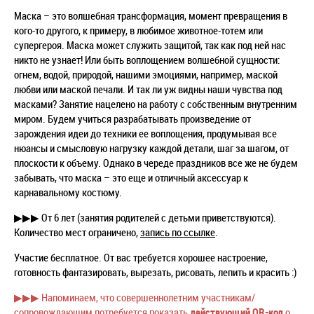
Маска – это волшебная трансформация, момент превращения в
кого-то другого, к примеру, в любимое животное-тотем или
супергероя. Маска может служить защитой, так как под ней нас
никто не узнает! Или быть воплощением волшебной сущности:
огнем, водой, природой, нашими эмоциями, например, маской
любви или маской печали. И так ли уж видны наши чувства под
масками? Занятие нацелено на работу с собственным внутренним
миром. Будем учиться разрабатывать произведение от
зарождения идеи до техники ее воплощения, продумывая все
нюансы и смысловую нагрузку каждой детали, шаг за шагом, от
плоскости к объему. Однако в череде праздников все же не будем
забывать, что маска – это еще и отличный аксессуар к
карнавальному костюму.
▶▶▶
От 6 лет (занятия родителей с детьми приветствуются).
Количество мест ограничено,
запись по ссылке
.
Участие бесплатное. От вас требуется хорошее настроение,
готовность фантазировать, вырезать, рисовать, лепить и красить :)
▶▶▶ Напоминаем, что совершеннолетним участникам/
сопровождающим потребуется показать
действующий QR-код
о