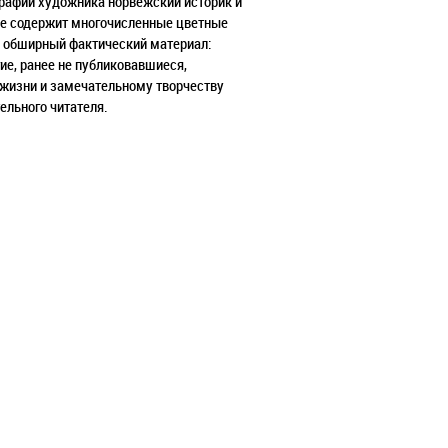
графии художника норвежский историк и
ние содержит многочисленные цветные
же обширный фактический материал:
ие, ранее не публиковавшиеся,
 жизни и замечательному творчеству
ельного читателя.