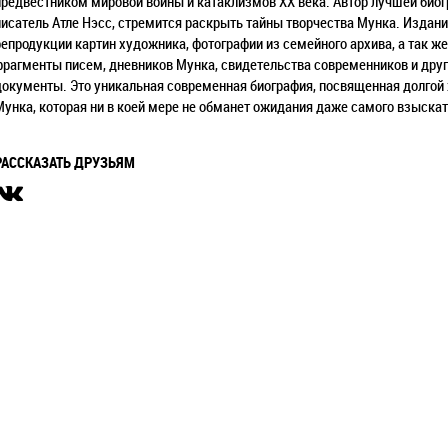
предвестником мировой войны и катаклизмов XX века. Автор лучшей био
писатель Атле Нэсс, стремится раскрыть тайны творчества Мунка. Изда
репродукции картин художника, фотографии из семейного архива, а так 
фрагменты писем, дневников Мунка, свидетельства современников и друг
документы. Это уникальная современная биография, посвященная долгой
Мунка, которая ни в коей мере не обманет ожидания даже самого взыскат
РАССКАЗАТЬ ДРУЗЬЯМ