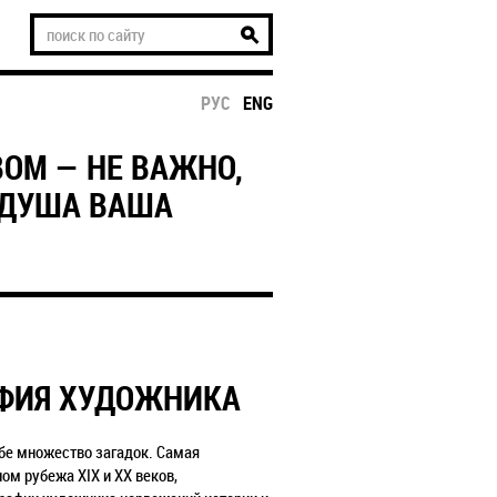
РУС
ENG
ОМ — НЕ ВАЖНО,
 ДУША ВАША
АФИЯ ХУДОЖНИКА
бе множество загадок. Самая
ом рубежа XIX и XX веков,