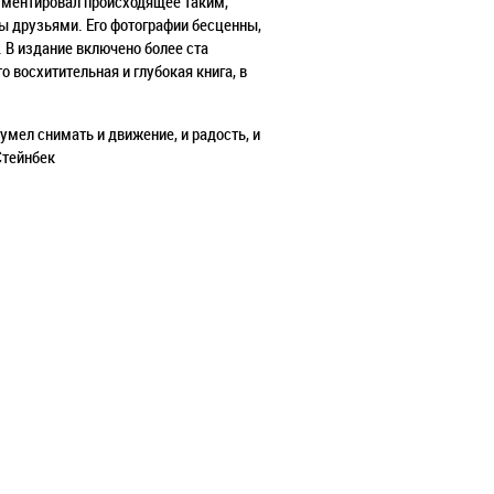
кументировал происходящее таким,
ы друзьями. Его фотографии бесценны,
. В издание включено более ста
 восхитительная и глубокая книга, в
мел снимать и движение, и радость, и
Стейнбек