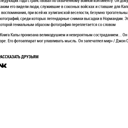
следующих года странствовал по охваченному войной континенту. Он до
каким его видели люди, служившие в союзных войсках и ставшие для Кап
а воспоминания, при всей их хулиганской веселости, безумно трогательны
фотографий, среди которых легендарные снимки высадки в Нормандии. Это
которой гениальным образом фотография переплетается со словом
«Книга Капы пронизана великодушием и невероятным состраданием... Он у
горе. Его фотоаппарат мог улавливать мысль. Он запечатлел мир» / Джон 
РАССКАЗАТЬ ДРУЗЬЯМ