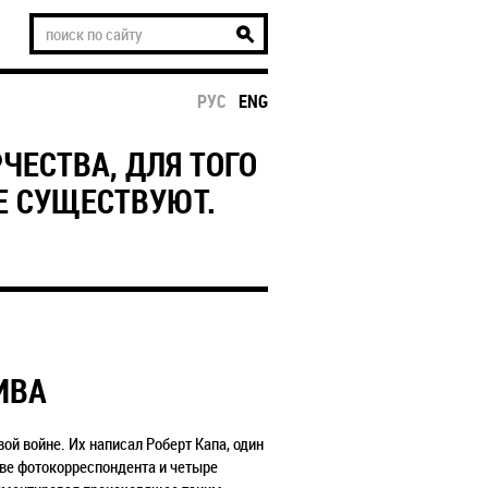
РУС
ENG
ЧЕСТВА, ДЛЯ ТОГО
НЕ СУЩЕСТВУЮТ.
ИВА
й войне. Их написал Роберт Капа, один
тве фотокорреспондента и четыре