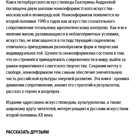
Книга петербургского искусствоведа Екатерины Андреевой
посвящена двум школам нонконформистского искусства -
московской и ленинградской. Нонконформизм появляется во
второй половине 1940-х годов как искусство сознательного
сопротивления тотальному идеологическому контролю. Как и все
явления жизни, развивающиеся в неблагоприятных условиях,
искусство, не вписавшееся в господствующий соцреализм,
отличалось причудливым разнообразием форм и творческих
индивидуальностей. Ценность нонконформизма состояла в том,
что он стремился принадлежать современности и миру, выйти за
рамки нормативного советского творчества. Сохранив мечту о
свободе, нонконформизм тем самым обеспечил значительную
часть российской культуры энергией развития. Эта книга - хроника
движения сопротивления, анализ его стратегий и результатов,
рассказ о героях и шедеврах.
Издание адресовано искусствоведам, культурологам, а также
широкому кругу читателей, интересующихся русским искусством
второй половины ХХ века
РАССКАЗАТЬ ДРУЗЬЯМ