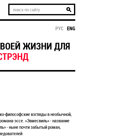
РУС
ENG
 ТВОЕЙ ЖИЗНИ ДЛЯ
СТРЭНД
ико-философские взгляды в необычной,
омана-эссе. «Эвмесвиль» - название
ль» - ныне почти забытый роман,
ледователей