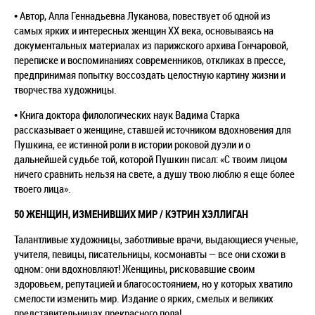
• Автор, Алла Геннадьевна Луканова, повествует об одной из
самых ярких и интересных женщин XX века, основываясь на
документальных материалах из парижского архива Гончаровой,
переписке и воспоминаниях современников, откликах в прессе,
предпринимая попытку воссоздать целостную картину жизни и
творчества художницы.
• Книга доктора филологических наук Вадима Старка
рассказывает о женщине, ставшей источником вдохновения для
Пушкина, ее истинной роли в истории роковой дуэли и о
дальнейшей судьбе той, которой Пушкин писал: «С твоим лицом
ничего сравнить нельзя на свете, а душу твою люблю я еще более
твоего лица».
50 ЖЕНЩИН, ИЗМЕНИВШИХ МИР / КЭТРИН ХЭЛЛИГАН
Талантливые художницы, заботливые врачи, выдающиеся ученые,
учителя, певицы, писательницы, космонавты — все они схожи в
одном: они вдохновляют! Женщины, рисковавшие своим
здоровьем, репутацией и благосостоянием, но у которых хватило
смелости изменить мир. Издание о ярких, смелых и великих
представительницах прекрасного пола!