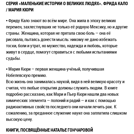
СЕРИЯ «МАЛЕНЬКИЕ ИСТОРИИ О ВЕЛИКИХ ЛЮДЯХ». ФРИДА КАЛО
/ МАРИЯ КЮРИ
• Фриду Кало знают во всём мире. Она жила в эпоху великих
перемен, захлестнувших не только её родную Мексику, но и другие
страны. Женщина, которая не прятала свою боль — она её
рисовала, пытаясь донести мысль: никому не дано избежать
тоски, боли и утрат, но мужество, надежда и любовь, которые
живут в сердце, помогут справиться с любыми испытаниями
судьбы.
• Мария Кюри — первая женщина-учёный, получившая
Нобелевскую премию.
Всю жизнь она занималась наукой, видя в ней великую красоту и
считая, что любые открытия должны служить людям. В книге
подробно рассказано, как Мари и Пьер Кюри нашли два новых
химических элемента — полоний и радий — и как с помощью
радиоактивных свойств последнего они начали лечить рак. К
сожалению, за преданное служение науке она заплатила слишком
высокую цену.
КНИГИ, ПОСВЯЩЁННЫЕ НАТАЛЬЕ ГОНЧАРОВОЙ