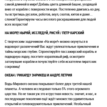
самой длинной в мире! Добавь цвета длинной башне, уходящей
вниз от корабля с поверхности моря. Постепенно двигаясь ко дну,
ты встретишь русалок, роботов, акул, скатов, китов и даже...
слонов! Гарантируем часы веселого раскрашивания для людей
всех возрастов!
НА МОРЕ! НЫРЯЙ, ИССЛЕДУЙ, РИСУЙ / ПЕТР КАРСКИЙ
С творческим задачником «На море!» можно окунуться в
водоворот развлечений! Вас ждут увлекательные приключения и
тайны морских глубин. Спроектируйте пассажирский корабль и
подводную лодку, посетите коралловый риф, осмотрите
затонувшие корабли и почувствуйте себя искателем пиратских
сокровищ!
ОКЕАН / РИКАРДУ ЭНРИКЕШ И АНДРЕ ЛЕТРИЯ
Воды Мирового океана покрывают более двух третей нашей
планеты. А человек исследовал только 5% этого огромного
царства. Но не такая уж это и грустная новость: значит, и нас, и
последующие поколения ещё ждёт множество удивительных
открытий и головокружительных приключений. Необычный