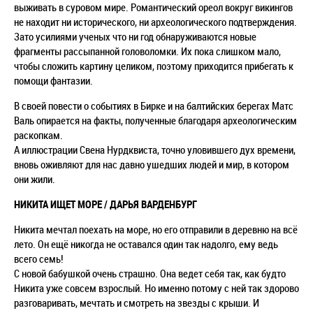
выживать в суровом мире. Романтический ореол вокруг викингов
не находит ни исторического, ни археологического подтверждения.
Зато усилиями ученых что ни год обнаруживаются новые
фрагменты рассыпанной головоломки. Их пока слишком мало,
чтобы сложить картину целиком, поэтому приходится прибегать к
помощи фантазии.
В своей повести о событиях в Бирке и на балтийских берегах Матс
Валь опирается на факты, полученные благодаря археологическим
раскопкам.
А иллюстрации Свена Нурдквиста, точно уловившего дух времени,
вновь оживляют для нас давно ушедших людей и мир, в котором
они жили.
НИКИТА ИЩЕТ МОРЕ / ДАРЬЯ ВАРДЕНБУРГ
Никита мечтал поехать на море, но его отправили в деревню на всё
лето. Он ещё никогда не оставался один так надолго, ему ведь
всего семь!
С новой бабушкой очень страшно. Она ведет себя так, как будто
Никита уже совсем взрослый. Но именно потому с ней так здорово
разговаривать, мечтать и смотреть на звезды с крыши. И