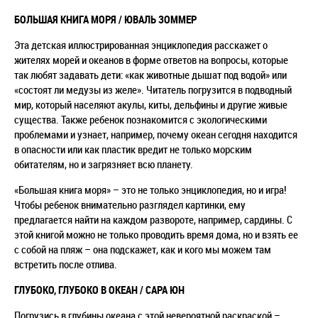
БОЛЬШАЯ КНИГА МОРЯ / ЮВАЛЬ ЗОММЕР
Эта детская иллюстрированная энциклопедия расскажет о
жителях морей и океанов в форме ответов на вопросы, которые
так любят задавать дети: «как животные дышат под водой» или
«состоят ли медузы из желе». Читатель погрузится в подводный
мир, который населяют акулы, киты, дельфины и другие живые
существа. Также ребенок познакомится с экологическими
проблемами и узнает, например, почему океан сегодня находится
в опасности или как пластик вредит не только морским
обитателям, но и загрязняет всю планету.
«Большая книга моря» – это не только энциклопедия, но и игра!
Чтобы ребенок внимательно разглядел картинки, ему
предлагается найти на каждом развороте, например, сардины. С
этой книгой можно не только проводить время дома, но и взять ее
с собой на пляж – она подскажет, как и кого мы можем там
встретить после отлива.
ГЛУБОКО, ГЛУБОКО В ОКЕАН / САРА ЮН
Погрузись в глубины океана с этой невероятной раскраской –