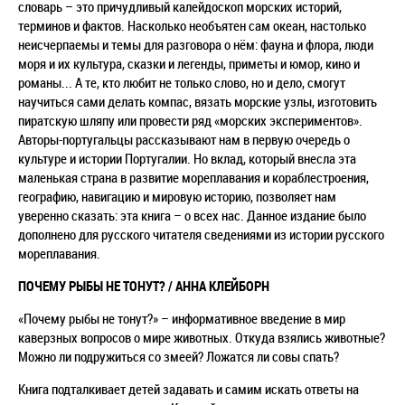
словарь – это причудливый калейдоскоп морских историй,
терминов и фактов. Насколько необъятен сам океан, настолько
неисчерпаемы и темы для разговора о нём: фауна и флора, люди
моря и их культура, сказки и легенды, приметы и юмор, кино и
романы... А те, кто любит не только слово, но и дело, смогут
научиться сами делать компас, вязать морские узлы, изготовить
пиратскую шляпу или провести ряд «морских экспериментов».
Авторы-португальцы рассказывают нам в первую очередь о
культуре и истории Португалии. Но вклад, который внесла эта
маленькая страна в развитие мореплавания и кораблестроения,
географию, навигацию и мировую историю, позволяет нам
уверенно сказать: эта книга – о всех нас. Данное издание было
дополнено для русского читателя сведениями из истории русского
мореплавания.
ПОЧЕМУ РЫБЫ НЕ ТОНУТ? / АННА КЛЕЙБОРН
«Почему рыбы не тонут?» – информативное введение в мир
каверзных вопросов о мире животных. Откуда взялись животные?
Можно ли подружиться со змеей? Ложатся ли совы спать?
Книга подталкивает детей задавать и самим искать ответы на