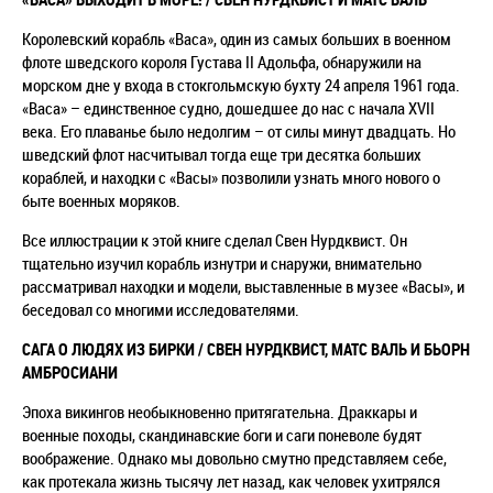
Королевский корабль «Ваcа», один из самых больших в военном
флоте шведского короля Густава II Адольфа, обнаружили на
морском дне у входа в стокгольмскую бухту 24 апреля 1961 года.
«Васа» – единственное судно, дошедшее до нас с начала XVII
века. Его плаванье было недолгим – от силы минут двадцать. Но
шведский флот насчитывал тогда еще три десятка больших
кораблей, и находки с «Васы» позволили узнать много нового о
быте военных моряков.
Все иллюстрации к этой книге сделал Свен Нурдквист. Он
тщательно изучил корабль изнутри и снаружи, внимательно
рассматривал находки и модели, выставленные в музее «Васы», и
беседовал со многими исследователями.
САГА О ЛЮДЯХ ИЗ БИРКИ / СВЕН НУРДКВИСТ, МАТС ВАЛЬ И БЬОРН
АМБРОСИАНИ
Эпоха викингов необыкновенно притягательна. Драккары и
военные походы, скандинавские боги и саги поневоле будят
воображение. Однако мы довольно смутно представляем себе,
как протекала жизнь тысячу лет назад, как человек ухитрялся