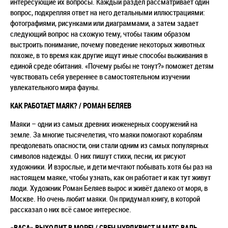
интересующие их вопросы. Каждый раздел рассматривает один
вопрос, подкрепляя ответ на него детальными иллюстрациями:
фотографиями, рисунками или диаграммами, а затем задает
следующий вопрос на схожую тему, чтобы таким образом
выстроить понимание, почему поведение некоторых животных
похоже, в то время как другие ищут иные способы выживания в
единой среде обитания. «Почему рыбы не тонут?» поможет детям
чувствовать себя увереннее в самостоятельном изучении
увлекательного мира фауны.
КАК РАБОТАЕТ МАЯК? / РОМАН БЕЛЯЕВ
Маяки – одни из самых древних инженерных сооружений на
земле. За многие тысячелетия, что маяки помогают кораблям
преодолевать опасности, они стали одним из самых популярных
символов надежды. О них пишут стихи, песни, их рисуют
художники. И взрослые, и дети мечтают побывать хотя бы раз на
настоящем маяке, чтобы узнать, как он работает и как тут живут
люди. Художник Роман Беляев вырос и живёт далеко от моря, в
Москве. Но очень любит маяки. Он придумал книгу, в которой
рассказал о них всё самое интересное.
«ВАСА» ВЫХОДИТ В МОРЕ! / СВЕН НУРДКВИСТ И МАТС ВАЛЬ