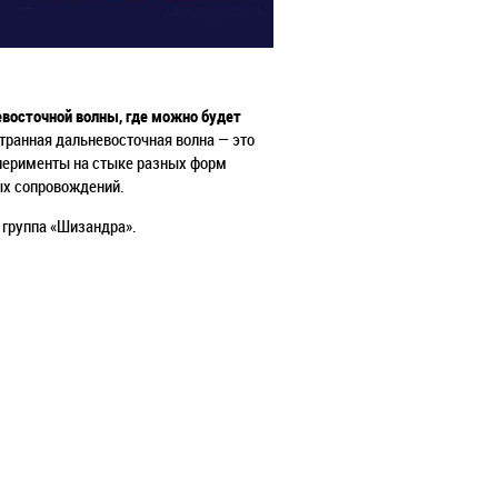
евосточной волны, где можно будет
транная дальневосточная волна — это
перименты на стыке разных форм
ных сопровождений.
 группа
«Шизандра»
.