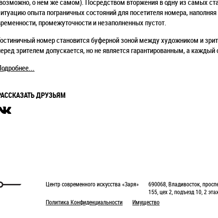
(возможно, о нем же самом). Посредством вторжения в одну из самых ст
ситуацию опыта пограничных состояний для посетителя номера, наполняя
временности, промежуточности и незаполненных пустот.
Гостиничный номер становится буферной зоной между художником и зрит
перед зрителем допускается, но не является гарантированным, а каждый
Подробнее...
РАССКАЗАТЬ ДРУЗЬЯМ
Центр современного искусства «Заря»
690068, Владивосток, проспе
155, цех 2, подъезд 10, 2 эта
Политика Конфиденциальности
Имущество