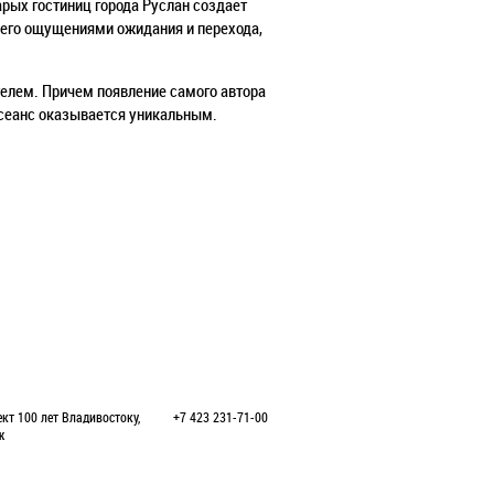
арых гостиниц города Руслан создает
 его ощущениями ожидания и перехода,
елем. Причем появление самого автора
 сеанс оказывается уникальным.
кт 100 лет Владивостоку,
+7 423 231-71-00
ж