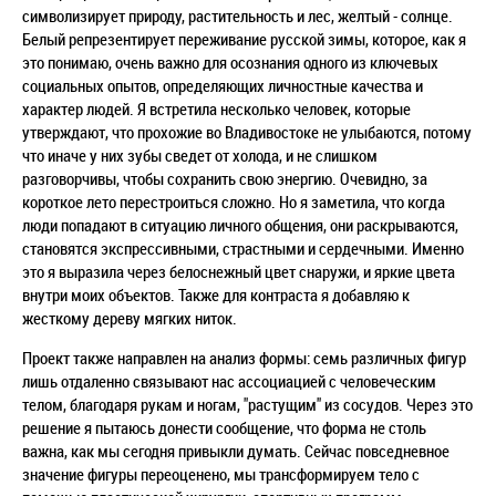
символизирует природу, растительность и лес, желтый - солнце.
Белый репрезентирует переживание русской зимы, которое, как я
это понимаю, очень важно для осознания одного из ключевых
социальных опытов, определяющих личностные качества и
характер людей. Я встретила несколько человек, которые
утверждают, что прохожие во Владивостоке не улыбаются, потому
что иначе у них зубы сведет от холода, и не слишком
разговорчивы, чтобы сохранить свою энергию. Очевидно, за
короткое лето перестроиться сложно. Но я заметила, что когда
люди попадают в ситуацию личного общения, они раскрываются,
становятся экспрессивными, страстными и сердечными. Именно
это я выразила через белоснежный цвет снаружи, и яркие цвета
внутри моих объектов. Также для контраста я добавляю к
жесткому дереву мягких ниток.
Проект также направлен на анализ формы: семь различных фигур
лишь отдаленно связывают нас ассоциацией с человеческим
телом, благодаря рукам и ногам, "растущим" из сосудов. Через это
решение я пытаюсь донести сообщение, что форма не столь
важна, как мы сегодня привыкли думать. Сейчас повседневное
значение фигуры переоценено, мы трансформируем тело с