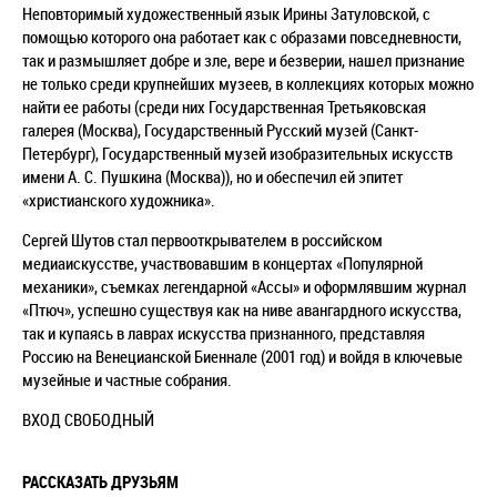
Неповторимый художественный язык Ирины Затуловской, с
помощью которого она работает как с образами повседневности,
так и размышляет добре и зле, вере и безверии, нашел признание
не только среди крупнейших музеев, в коллекциях которых можно
найти ее работы (среди них Государственная Третьяковская
галерея (Москва), Государственный Русский музей (Санкт-
Петербург), Государственный музей изобразительных искусств
имени А. С. Пушкина (Москва)), но и обеспечил ей эпитет
«христианского художника».
Сергей Шутов стал первооткрывателем в российском
медиаискусстве, участвовавшим в концертах «Популярной
механики», съемках легендарной «Ассы» и оформлявшим журнал
«Птюч», успешно существуя как на ниве авангардного искусства,
так и купаясь в лаврах искусства признанного, представляя
Россию на Венецианской Биеннале (2001 год) и войдя в ключевые
музейные и частные собрания.
ВХОД СВОБОДНЫЙ
РАССКАЗАТЬ ДРУЗЬЯМ