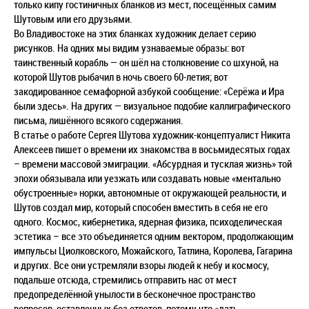
только кипу гостиничных бланков из мест, посещённых самим
Шутовым или его друзьями.
Во Владивостоке на этих бланках художник делает серию
рисунков. На одних мы видим узнаваемые образы: вот
таинственный корабль — он шёл на столкновение со шхуной, на
которой Шутов рыбачил в ночь своего 60-летия; вот
закодированное семафорной азбукой сообщение: «Серёжа и Ира
были здесь». На других — визуальное подобие каллиграфического
письма, лишённого всякого содержания.
В статье о работе Сергея Шутова художник-концептуалист Никита
Алексеев пишет о времени их знакомства в восьмидесятых годах
– времени массовой эмиграции. «Абсурдная и тусклая жизнь» той
эпохи обязывала или уезжать или создавать новые «ментально
обустроенные» норки, автономные от окружающей реальности, и
Шутов создал мир, который способен вместить в себя не его
одного. Космос, кибернетика, ядерная физика, психоделическая
эстетика – все это объединяется одним вектором, продолжающим
импульсы Циолковского, Можайского, Татлина, Королева, Гагарина
и других. Все они устремляли взоры людей к небу и космосу,
подальше отсюда, стремились отправить нас от мест
предопределённой унылости в бесконечное пространство
вопросов, оставленных без ответов, потому что «дать