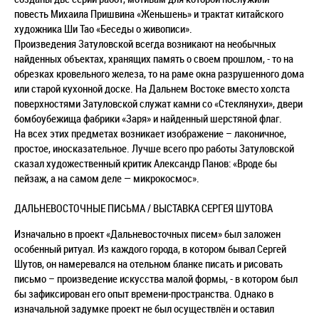
повесть Михаила Пришвина «Женьшень» и трактат китайского
художника Ши Тао «Беседы о живописи».
Произведения Затуловской всегда возникают на необычных
найденных объектах, хранящих память о своем прошлом, - то на
обрезках кровельного железа, то на раме окна разрушенного дома
или старой кухонной доске. На Дальнем Востоке вместо холста
поверхностями Затуловской служат камни со «Стеклянухи», двери
бомбоубежища фабрики «Заря» и найденный шерстяной флаг.
На всех этих предметах возникает изображение – лаконичное,
простое, иносказательное. Лучше всего про работы Затуловской
сказал художественный критик Александр Панов: «Вроде бы
пейзаж, а на самом деле — микрокосмос».
ДАЛЬНЕВОСТОЧНЫЕ ПИСЬМА / ВЫСТАВКА СЕРГЕЯ ШУТОВА
Изначально в проект «Дальневосточных писем» был заложен
особенный ритуал. Из каждого города, в котором бывал Сергей
Шутов, он намеревался на отельном бланке писать и рисовать
письмо – произведение искусства малой формы, - в котором был
бы зафиксирован его опыт времени-пространства. Однако в
изначальной задумке проект не был осуществлён и оставил