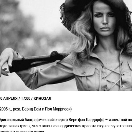
10 АПРЕЛЯ / 17:00 / КИНОЗАЛ
(2005 г., реж. Бернд Бом и Пол Моррисси)
Оригинальный биографический очерк о Вере фон Ландорфф – известной 
модели и актрисы, чья эталонная нордическая красота вкупе с чувственно
эталоном высокого стиля.