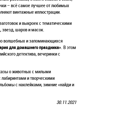
очки – всё самое лучшее от любимых
ополняют винтажные иллюстрации.
заготовок и выкроек с тематическими
, звезд, шаров и масок.
ьно волшебных и запоминающихся
нария для домашнего праздника»
. В этом
ийского детектива, вечеринки с
сказы о животных с милыми
 с лабиринтами и творческими
альбомы с наклейками,
зимние «найди и
30.11.2021