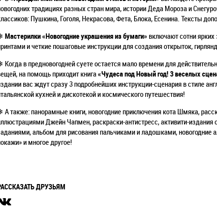
новогодних традициях разных стран мира, истории Деда Мороза и Снегур
классиков: Пушкина, Гоголя, Некрасова, Фета, Блока, Есенина. Тексты д
❄
Мастерилки «Новогодние украшения из бумаги»
включают сотни ярких 
принтами и четкие пошаговые инструкции для создания открыток, гирлянд
❄ Когда в предновогодней суете остается мало времени для действител
вещей, на помощь приходит книга
«Чудеса под Новый год! 3 веселых сце
издании вас ждут сразу 3 подробнейших инструкции-сценария в стиле англ
итальянской кухней и дискотекой и космического путешествия!
❄ А также: панорамные книги, новогодние приключения кота Шмяка, рас
иллюстрациями
Джейн Чапмен
, раскраски-антистресс, активити-издания
заданиями, альбом для рисования пальчиками и ладошками, новогодние 
покажи» и многое другое!
РАССКАЗАТЬ ДРУЗЬЯМ