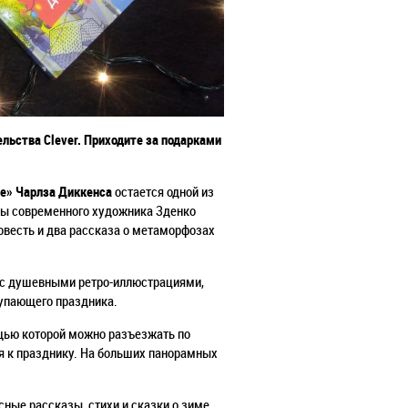
льства Clever. Приходите
за подарками
зе» Чарлза Диккенса
остается одной из
азы современного художника Зденко
овесть и два рассказа о метаморфозах
о с душевными ретро-иллюстрациями,
тупающего праздника.
щью которой можно разъезжать по
ся к празднику. На больших панорамных
ные рассказы, стихи и сказки о зиме,