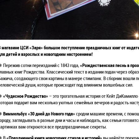
В магазине ЦСИ «Заря» большое поступление праздничных книг от издате
для детей и взрослых и новогодним настроением!
❄ Пережив сотни переизданий с 1843 года,
«Рождественская песнь в про
главных книг Рождества. Классический текст в издании подан через обр
Бажича, создающего свои картины в манере стимпанк. В сборник вошли п
человеческой души, которые происходят под влиянием волшебных сил.
❄
«Чудесное Рождество»
– это трогательная история от Кейт ДиКамилл
которая подарит вам несколько уютных семейных вечеров и радость нас
❄
Виммельбух «30 дней до Нового года»
сродни машине времени, с помо
городу, заглядывать в разные дни и часы и наблюдать, как семьи готовят
картинках вам откроются все предпраздничные секреты.
❄ В
«Праздничной книге новогодних стихов и историй»
вы найдёте прекрас