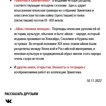
«Бабочки и хризантемы»
. В издании четыре раздела,
соответствующие четырем сезонам. Здесь царит
изысканная японская гравюра из собрания Эрмитажа и
классическая поэзия хайку (трехстишия) и танка
(пятистишия) поэтов IХ–XIX веков.
«Айны глазами японцев»
. Переводы японских рукописей об
истории, культуре, обычаях и быте айнов – народе, который
издавна проживал на Хоккайдо, Сахалине и Курильских
островах. Во второй половине XIX века земли айнов были
разделены между Японской и Российской империями, и
вековая культура и традиционный образ жизни этого народа
очень скоро исчезли.
И
другие книги, открытки, блокноты и тетрадки
с
изображениями работ из коллекции Эрмитажа.
18.11.2022
РАССКАЗАТЬ ДРУЗЬЯМ