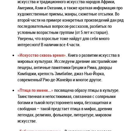
искусства и традиционного искусства народов Африки,
Америки, Азии и Океании, а также краткая информация про
художественные приемы, жанры, сюжетные отсылки. Во
второй части на примере конкретных произведений дан ряд
последовательных вопросов-рассказов, разбитых по
условным возрастным группам (от 5 лет и старше).
Уверены, что взрослые тоже найдут для себя много
интересного! В наличии все 4 части.
«Искусство сквозь время»
. Книга о развитии искусства в
мировых культурах. Исследуем древние австралийские
пещеры, античные памятники Греции и Рима, дворцы
Камбоджи, крепость Зимбабве, джаз Нью-Йорка,
современный̆ Рио-де-Жанейро и многое другое.
«Птица по имени...»
посвящена образу птицы в культуре.
Таинственная и непостижимая, связанная с солярными
богами и тьмой потустороннего мира, беззащитная и
свободная – такой предстает птица в мифах, древних
легендах, религиях, фольклоре, литературе, мировом
искусстве.