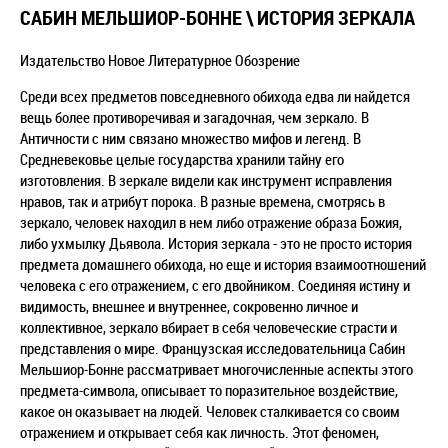
САБИН МЕЛЬШИОР-БОННЕ \ ИСТОРИЯ ЗЕРКАЛА
Издательство Новое Литературное Обозрение
Среди всех предметов повседневного обихода едва ли найдется
вещь более противоречивая и загадочная, чем зеркало. В
Античности с ним связано множество мифов и легенд. В
Средневековье целые государства хранили тайну его
изготовления. В зеркале видели как инструмент исправления
нравов, так и атрибут порока. В разные времена, смотрясь в
зеркало, человек находил в нем либо отражение образа Божия,
либо ухмылку Дьявола. История зеркала - это не просто история
предмета домашнего обихода, но еще и история взаимоотношений
человека с его отражением, с его двойником. Соединяя истину и
видимость, внешнее и внутреннее, сокровенно личное и
коллективное, зеркало вбирает в себя человеческие страсти и
представления о мире. Французская исследовательница Сабин
Мельшиор-Бонне рассматривает многочисленные аспекты этого
предмета-символа, описывает то поразительное воздействие,
какое он оказывает на людей. Человек сталкивается со своим
отражением и открывает себя как личность. Этот феномен,