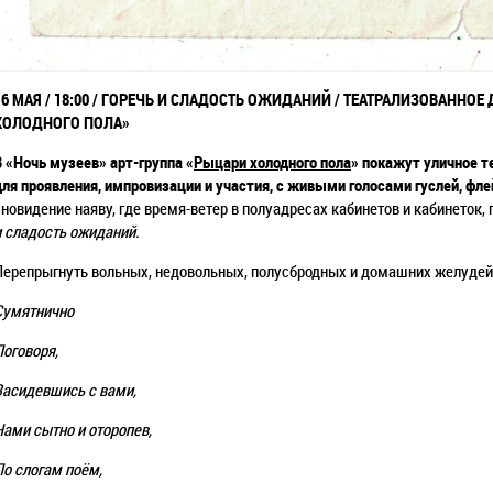
16 МАЯ / 18:00 / ГОРЕЧЬ И СЛАДОСТЬ ОЖИДАНИЙ / ТЕАТРАЛИЗОВАННОЕ
ХОЛОДНОГО ПОЛА»
В «Ночь музеев» арт-группа «
Рыцари холодного пола
» покажут уличное т
для проявления, импровизации и участия, с живыми голосами гуслей, фле
сновидение наяву, где время-ветер в полуадресах кабинетов и кабинеток,
и сладость ожиданий.
Перепрыгнуть вольных, недовольных, полусбродных и домашних желудей
Сумятнично
Поговоря,
Засидевшись с вами,
Нами сытно и оторопев,
По слогам поём,