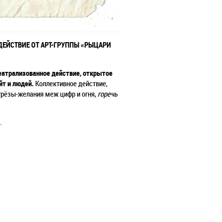
 ДЕЙСТВИЕ ОТ АРТ-ГРУППЫ «РЫЦАРИ
еатрализованное действие, открытое
йт и людей.
Коллективное действие,
 грёзы-желания меж цифр и огня,
горечь
.