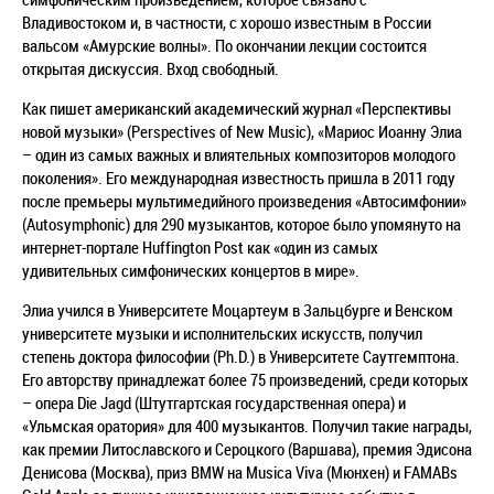
Владивостоком и, в частности, с хорошо известным в России
вальсом «Амурские волны». По окончании лекции состоится
открытая дискуссия. Вход свободный.
Как пишет американский академический журнал «Перспективы
новой музыки» (Perspectives of New Music), «Мариос Иоанну Элиа
– один из самых важных и влиятельных композиторов молодого
поколения». Его международная известность пришла в 2011 году
после премьеры мультимедийного произведения «Автосимфонии»
(Autosymphonic) для 290 музыкантов, которое было упомянуто на
интернет-портале Huffington Post как «один из самых
удивительных симфонических концертов в мире».
Элиа учился в Университете Моцартеум в Зальцбурге и Венском
университете музыки и исполнительских искусств, получил
степень доктора философии (Ph.D.) в Университете Саутгемптона.
Его авторству принадлежат более 75 произведений, среди которых
– опера Die Jagd (Штутгартская государственная опера) и
«Ульмская оратория» для 400 музыкантов. Получил такие награды,
как премии Литославского и Сероцкого (Варшава), премия Эдисона
Денисова (Москва), приз BMW на Musica Viva (Мюнхен) и FAMABs