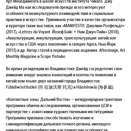
Арт-Менеджмента в школе искусств института Чикаго. Джу
Джейд Ма как исследователя прежде всего интересуют
особенности межкультурного взаимодействия и социальные
практики в искусстве. Принимала участие в качестве организатора
и куратора таких выставок, как «MANIFESTO: Джулиан Розфельдт»
(2017), «Lettres du Voyant: Йозеф Бойс × Нам Джун Пайк» (2018),
«Аккультурация, инкультурация, транскультурация: китайское
искусство в США через поколения» в галерее Agora, Нью-Йорк
(2015) и др. Автор статей в периодических изданиях: Afterimage, Art
Monthly Magazine и Scope Yishuke.
Во время резиденции во Владивостоке Джейд сосредоточит свое
внимание вокруг анализа коннотаций и контекста появления в
китайском языке двух названий города Владивосток:
Fúlādíwòstītuōkè (符 拉迪沃斯 托克) и Hǎishēnwǎi (海参崴).
«Контактные зоны: Дальний Восток» – международная грантовая
программа обмена исследованиями, организованная ЦСИ в
партнерстве с азиатскими художественными институциями.
Программа призвана способствовать изучению и
самоидентификации дальневосточного региона, имеющего
уникальные географические и исторические особенности,