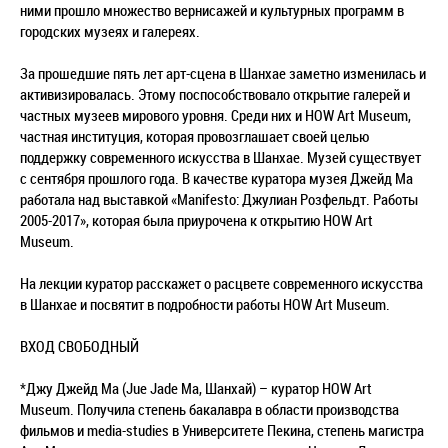
ними прошло множество вернисажей и культурных программ в
городских музеях и галереях.
За прошедшие пять лет арт-сцена в Шанхае заметно изменилась и
активизировалась. Этому поспособствовало открытие галерей и
частных музеев мирового уровня. Среди них и HOW Art Museum,
частная институция, которая провозглашает своей целью
поддержку современного искусства в Шанхае. Музей существует
с сентября прошлого года. В качестве куратора музея Джейд Ма
работала над выставкой «Manifesto: Джулиан Розфельдт. Работы
2005-2017», которая была приурочена к открытию HOW Art
Museum.
На лекции куратор расскажет о расцвете современного искусства
в Шанхае и посвятит в подробности работы HOW Art Museum.
ВХОД СВОБОДНЫЙ
*Джу Джейд Ма (Jue Jade Ma, Шанхай) – куратор HOW Art
Museum. Получила степень бакалавра в области производства
фильмов и media-studies в Университете Пекина, степень магистра