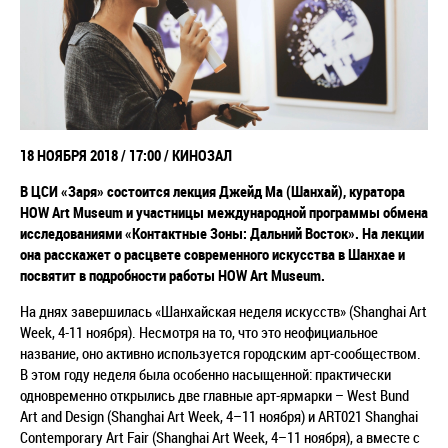
18 НОЯБРЯ 2018 / 17:00 / КИНОЗАЛ
В ЦСИ «Заря» состоится лекция Джейд Ма (Шанхай), куратора
HOW Art Museum и участницы меж
дународной программы обмена
исследованиями «Контактные Зоны: Дальний Восток». На лекции
она расскажет о расцвете современного искусства в Шанхае и
посвятит в подробности работы HOW Art Museum.
На днях завершилась «Шанхайская неделя искусств» (Shanghai Art
Week, 4-11 ноября). Несмотря на то, что это неофициальное
название, оно активно используется городским арт-сообществом.
В этом году неделя была особенно насыщенной: практически
одновременно открылись две главные арт-ярмарки – West Bund
Art and Design (Shanghai Art Week, 4–11 ноября) и ART021 Shanghai
Contemporary Art Fair (Shanghai Art Week, 4–11 ноября), а вместе с