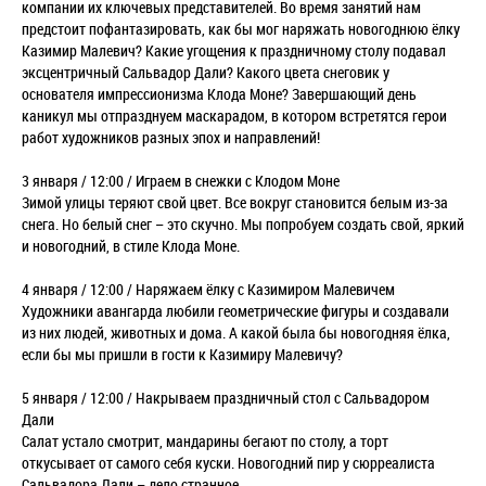
компании их ключевых представителей. Во время занятий нам
предстоит пофантазировать, как бы мог наряжать новогоднюю ёлку
Казимир Малевич? Какие угощения к праздничному столу подавал
эксцентричный Сальвадор Дали? Какого цвета снеговик у
основателя импрессионизма Клода Моне? Завершающий день
каникул мы отпразднуем маскарадом, в котором встретятся герои
работ художников разных эпох и направлений!
3 января / 12:00 / Играем в снежки с Клодом Моне
Зимой улицы теряют свой цвет. Все вокруг становится белым из-за
снега. Но белый снег – это скучно. Мы попробуем создать свой, яркий
и новогодний, в стиле Клода Моне.
4 января / 12:00 / Наряжаем ёлку с Казимиром Малевичем
Художники авангарда любили геометрические фигуры и создавали
из них людей, животных и дома. А какой была бы новогодняя ёлка,
если бы мы пришли в гости к Казимиру Малевичу?
5 января / 12:00 / Накрываем праздничный стол с Сальвадором
Дали
Салат устало смотрит, мандарины бегают по столу, а торт
откусывает от самого себя куски. Новогодний пир у сюрреалиста
Сальвадора Дали – дело странное.