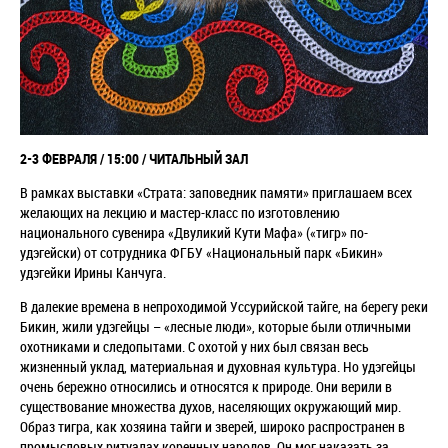
2-3 ФЕВРАЛЯ / 15:00 / ЧИТАЛЬНЫЙ ЗАЛ
В рамках выставки «Страта: заповедник памяти» приглашаем всех
желающих на лекцию и мастер-класс по изготовлению
национального сувенира «Двуликий Кути Мафа» («тигр» по-
удэгейски) от сотрудника ФГБУ «Национальный парк «Бикин»
удэгейки Ирины Канчуга.
В далекие времена в непроходимой Уссурийской тайге, на берегу реки
Бикин, жили удэгейцы – «лесные люди», которые были отличными
охотниками и следопытами. С охотой у них был связан весь
жизненный уклад, материальная и духовная культура. Но удэгейцы
очень бережно относились и относятся к природе. Они верили в
существование множества духов, населяющих окружающий мир.
Образ тигра, как хозяина тайги и зверей, широко распространен в
промысловых ритуалах коренных народов. Он мог наказать за