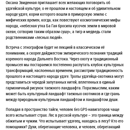
Оксана Звиденная приглашает всех желающих поговорить об
удэгейской культуре, о ее прошлом и настоящем и об удивительном
народе удэге, корни которого вошли в приморскую землю с
мифических времен, когда, как повествуют космогонические мифы
народа, «небесная утка Ба Гая бросила кусочек земли в мировой
океан, сотворив таким образом сушу», а тигр и медведь стали
родственниками «лесных людей».
Встреча с этнографом будет не лекцией в классическом её
понимании, а скорее дайджестом эмпирического познания традиций
коренного народа Дальнего Востока. Через охоту и традиционный
промысел мы постараемся постепенно распутать клубок культурных
трансформаций, наслоенных временем, рассмотрим традиционность
прошлого и настоящего народа удэге. Тропы удэгейца-охотника могут
представиться чередой запутанных нитей, вплетенных в единый
гармоничный рисунок таежного ландшафта. Поразмыслим, каким
может быть культурный ландшафт таежных охотников и где грань
между природным культурным ландшафтом и ландшафтом души.
Попадая в пространство тайги, человек без GPS-навигаторов чаще
всего испытывает страх. Лес в русской культуре – это граница между
обжитым и чужим. Что испытывает удэгеец, находясь в лесу? Кто его
помощники? Духи, оберегающие человека, и человек, оберегающий