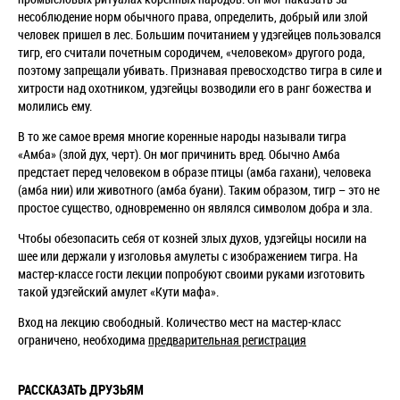
несоблюдение норм обычного права, определить, добрый или злой
человек пришел в лес. Большим почитанием у удэгейцев пользовался
тигр, его считали почетным сородичем, «человеком» другого рода,
поэтому запрещали убивать. Признавая превосходство тигра в силе и
хитрости над охотником, удэгейцы возводили его в ранг божества и
молились ему.
В то же самое время многие коренные народы называли тигра
«Амба» (злой дух, черт). Он мог причинить вред. Обычно Амба
предстает перед человеком в образе птицы (амба гахани), человека
(амба нии) или животного (амба буани). Таким образом, тигр – это не
простое существо, одновременно он являлся символом добра и зла.
Чтобы обезопасить себя от козней злых духов, удэгейцы носили на
шее или держали у изголовья амулеты с изображением тигра. На
мастер-классе гости лекции попробуют своими руками изготовить
такой удэгейский амулет «Кути мафа».
Вход на лекцию свободный. Количество мест на мастер-класс
ограничено, необходима
предварительная регистрация
РАССКАЗАТЬ ДРУЗЬЯМ