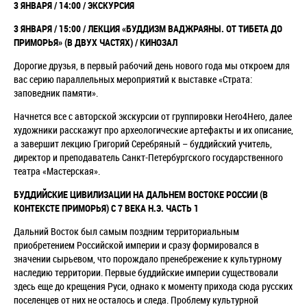
3 ЯНВАРЯ / 14:00 / ЭКСКУРСИЯ
3 ЯНВАРЯ / 15:00 / ЛЕКЦИЯ «БУДДИЗМ ВАДЖРАЯНЫ. ОТ ТИБЕТА ДО
ПРИМОРЬЯ» (В ДВУХ ЧАСТЯХ) / КИНОЗАЛ
Дорогие друзья, в первый рабочий день нового года мы откроем для
вас серию параллельных мероприятий к выставке «Страта:
заповедник памяти».
Начнется все с авторской экскурсии от группировки Hero4Hero, далее
художники расскажут про археологические артефакты и их описание,
а завершит лекцию Григорий Серебряный – буддийский учитель,
директор и преподаватель Санкт-Петербургского государственного
театра «Мастерская».
БУДДИЙСКИЕ ЦИВИЛИЗАЦИИ НА ДАЛЬНЕМ ВОСТОКЕ РОССИИ (В
КОНТЕКСТЕ ПРИМОРЬЯ) С 7 ВЕКА Н.Э. ЧАСТЬ 1
Дальний Восток был самым поздним территориальным
приобретением Российской империи и сразу формировался в
значении сырьевом, что порождало пренебрежение к культурному
наследию территории. Первые буддийские империи существовали
здесь еще до крещения Руси, однако к моменту прихода сюда русских
поселенцев от них не осталось и следа. Проблему культурной