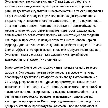
Эксперты британской организации Create London работают с
творческими
инициативами, которые обеспечивают горожан
равным доступом к культурным
возможностям, а также направлены
на решение общегородских проблем, включая
дискриминацию и
безработицу. Компания много лет занимается тем, что
осуществляет
стратегическое консультирование, в рамках которого объединяет
местных жителей, смотрителей парков, кураторов, художников,
политиков и
представителей местной администрации для создания
культурных проектов. На
лекции эксперты Create London Эдриан
Гэррард и Диана Эбаньес Лопес детально
разберут процесс от самой
идеи до эффекта, который можно проследить спустя
несколько лет.
Эксперты также расскажут, как сделать культурный проект
долгосрочным, а эффект – устойчивым.
В портфолио Create London можно найти проекты самого разного
формата.
Они создают новые рабочие места в сфере культуры,
проектируют доступное и
комфортное жилье для художников, а в
2012 году разработали культурную
программу для Олимпиады в
Лондоне. За 11 лет работы Create привлекли
десятки тысяч людей, в
частности маргинализированные и незащищенные
сообщества, к
реализации творческих проектов за пределами традиционных
культурных пространств. Кинотеатр под автомагистралью, детский
центр,
собственное производство напитков – все это появилось в