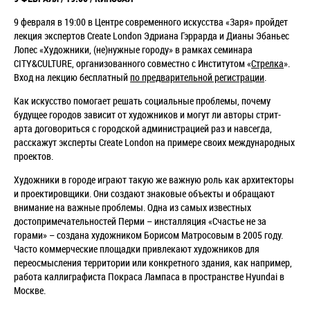
9 февраля в 19:00 в Центре современного искусства «Заря» пройдет
лекция экспертов Create London Эдриана Гэррарда и Дианы Эбаньес
Лопес
«Художники, (не)нужные городу» в рамках семинара
CITY&CULTURE,
организованного совместно с Институтом «
Стрелка
».
Вход на лекцию
бесплатный
по предварительной регистрации
.
Как искусство помогает решать социальные проблемы, почему
будущее
городов зависит от художников и могут ли авторы стрит-
арта договориться с
городской администрацией раз и навсегда,
расскажут эксперты Create London на
примере своих международных
проектов.
Художники в городе играют такую же важную роль как архитекторы
и
проектировщики. Они создают знаковые объекты и обращают
внимание на
важные проблемы. Одна из самых известных
достопримечательностей Перми
–
инсталляция «Счастье не за
горами»
–
создана художником Борисом
Матросовым в 2005 году.
Часто коммерческие площадки привлекают художников
для
переосмысления территории или конкретного здания, как например,
работа
каллиграфиста Покраса Лампаса в пространстве Hyundai в
Москве.