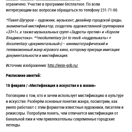
ограничено. Участие в программе бесплатное.
По всем
интересующим вас вопросам обращаться по телефону
231-71-00.
*Павел Шугуров
–
художник, музыкант, дизайнер городской среды,
знаменитый мистификатор, создатель художественной группировки
«33+1», а также музыкальных групп «Задроты против» и «Короли
Владивостока».
**mockumentary (от to mock «подделывать» +
documentary «документальный»)
–
кинематографический и
телевизионный жанр игрового кино, которому присущи имитация
документальности и мистификация.
Источник изображения:
http://lenin-grib.ru/
Расписание занятий:
16 февраля / «Мистификация в искусстве и в жизни»
Поговорим о том, кто и зачем использует мистификацию в культуре
и искусстве. Разберём основные понятия жанра, посмотрим, как
умело работают с этим форматом известные художники, писатели и
режиссеры. Попробуем понять, чем отличается мистификация от
банальной лжи и чем привлекательны современные городские
легенды.