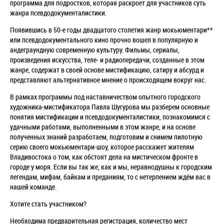
программа для подростков, которая раскроет для участников суть
жанра псевдодокументалистики.
Появившись в 50-е годы двадцатого столетия жанр мокьюментари**
или псевдодокументального кино прочно вошел в популярную и
андеграундную современную культуру. Фильмы, сериалы,
произведения искусства, теле- и радиопередачи, созданные в этом
жанре, содержат в своей основе мистификацию, сатиру и абсурд и
представляют альтернативное мнение о происходящем вокруг нас.
В рамках программы под наставничеством опытного городского
художника-мистификатора Павла Шугурова мы разберем основные
понятия мистификации и псевдодокументалистики, познакомимся с
удачными работами, выполненными в этом жанре, и на основе
полученных знаний разработаем, подготовим и снимем пилотную
серию своего мокьюментари-шоу, которое расскажет жителям
Владивостока о том, как обстоят дела на мистическом фронте в
городе у моря. Если вы так же, как и мы, неравнодушны к городским
легендам, мифам, байкам и преданиям, то с нетерпением ждём вас в
нашей команде.
Хотите стать участником?
Необходима предварительная регистрация
, к
оличество мест