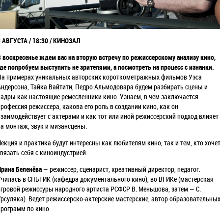
3 АВГУСТА / 18:30 / КИНОЗАЛ
В воскресенье ждем вас на вторую встречу по режиссерскому анализу кино,
где попробуем выступить не зрителями, а посмотреть на процесс с изнанки.
На примерах уникальных авторских короткометражных фильмов Уэса
Андерсона, Тайка Вайтити, Педро Альмодовара будем разбирать сцены и
кадры как настоящие ремесленники кино. Узнаем, в чем заключается
профессия режиссера, какова его роль в создании кино, как он
взаимодействует с актерами и как тот или иной режиссерский подход влияет
на монтаж, звук и мизансцены.
Лекция и практика будут интересны как любителям кино, так и тем, кто хоче
связать себя с киноиндустрией.
Ирина Беленёва
— режиссер, сценарист, креативный директор, педагог.
Училась в СПБГИК (кафедра документального кино), во ВГИКе (мастерская
игровой режиссуры народного артиста РСФСР В. Меньшова, затем — С.
Урсуляка). Ведет режиссерско-актерские мастерские, автор образовательны
программ по кино.