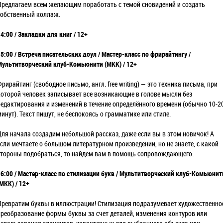
Предлагаем всем желающим поработать с темой сновидений и создать
собственный коллаж.
4:00 / Закладки для книг / 12+
5:00 / Встреча писательских доул / Мастер-класс по фрирайтингу /
Мультитворческий клуб-Комьюнити (МКК) / 12+
рирайтинг (свободное письмо, англ. free writing) — это техника письма, при
которой человек записывает все возникающие в голове мысли без
редактирования и изменений в течение определённого времени (обычно 10-2
минут). Текст пишут, не беспокоясь о грамматике или стиле.
Для начала создадим небольшой рассказ, даже если вы в этом новичок! А
если мечтаете о большом литературном произведении, но не знаете, с какой
стороны подобраться, то найдем вам в помощь сопровождающего.
16:00 / Мастер-класс по стилизации букв / Мультитворческий клуб-Комьюнит
МКК) / 12+
Превратим буквы в иллюстрации! Стилизация подразумевает художественно
преобразование формы буквы за счет деталей, изменения контуров или