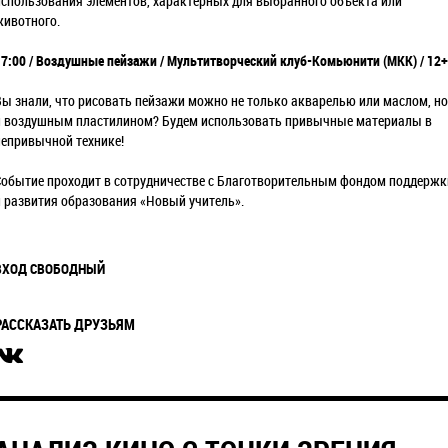
использования элементов, характерных для выбранного объекта или
животного.
17:00 / Воздушные пейзажи / Мультитворческий клуб-Комьюнити (МКК) / 12+
Вы знали, что рисовать пейзажи можно не только акварелью или маслом, но
и воздушным пластилином? Будем использовать привычные материалы в
непривычной технике!
Событие проходит в сотрудничестве с Благотворительным фондом поддержк
и развития образования «Новый учитель».
ВХОД СВОБОДНЫЙ
РАССКАЗАТЬ ДРУЗЬЯМ