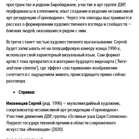
пространстве и родном Биробиджане, участие в арт-группе ДВР,
перформансы и хэппенинги, опыт создания и ведения независимой
арт-резиденции «Горноводное». Через эти эпизоды выстраивается
рассказ о формировании художественного взгляда и сообществ —
близких людей, оказавшихся рядом с ним.
Встреча станет частью художественного высказывания: Сергей
будет записывать её на полуцифровую камеру конца 1990-х,
используя свой характерный визуальный язык. Сам формат
артист-тока превратится в материал будущего видеоарта (
"here-
and-now-cinema"
), где эффект «застаривания» изображения
сочетается с ощущением живого, происходящего прямо сейчас
разговора.
Справка:
Иноземцев Сергей
(род. 1996)
—
мультимедийный художник,
соорганизатор независимой арт-резиденции «Горноводное».
Участник движения ДВР, группы «Ослиные уши Царя Соломона».
Лауреат государственной премии в области современного
искусства «Инновация» (2020).