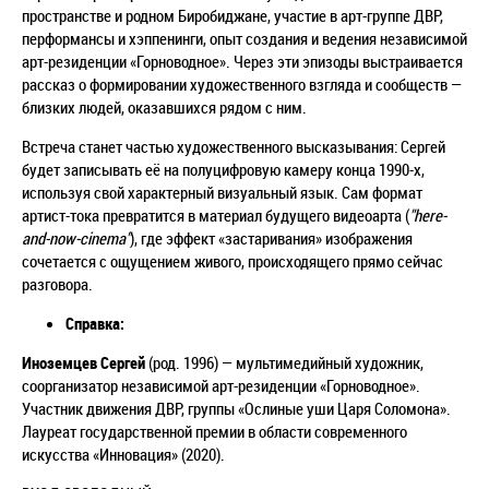
пространстве и родном Биробиджане, участие в арт-группе ДВР,
перформансы и хэппенинги, опыт создания и ведения независимой
арт-резиденции «Горноводное». Через эти эпизоды выстраивается
рассказ о формировании художественного взгляда и сообществ —
близких людей, оказавшихся рядом с ним.
Встреча станет частью художественного высказывания: Сергей
будет записывать её на полуцифровую камеру конца 1990-х,
используя свой характерный визуальный язык. Сам формат
артист-тока превратится в материал будущего видеоарта (
"here-
and-now-cinema"
), где эффект «застаривания» изображения
сочетается с ощущением живого, происходящего прямо сейчас
разговора.
Справка:
Иноземцев Сергей
(род. 1996)
—
мультимедийный художник,
соорганизатор независимой арт-резиденции «Горноводное».
Участник движения ДВР, группы «Ослиные уши Царя Соломона».
Лауреат государственной премии в области современного
искусства «Инновация» (2020).