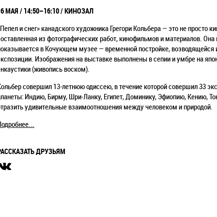
16 МАЯ /
14:50–16:10
/ КИНОЗАЛ
«Пепел и снег» канадского художника Грегори Кольбера — это не просто ки
составленная из фотографических работ, кинофильмов и материалов. Она 
показывается в Кочующем музее — временной постройке, возводящейся
экспозиции. Изображения на выставке выполнены в сепии и умбре на япо
энкаустики (живопись воском).
Кольбер совершил 13-летнюю одиссею, в течение которой совершил 33 эк
планеты: Индию, Бирму, Шри-Ланку, Египет, Доминику, Эфиопию, Кению, То
отразить удивительные взаимоотношения между человеком и природой.
Подробнее...
РАССКАЗАТЬ ДРУЗЬЯМ