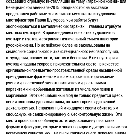
создавших огромную инсталляцию на тему «гаражной жизни» для
Венецианской Биеннале-2015. Владивосток на выставке
представлен работами знаменитого музыканта и художника-
мистификатора Павла Шугурова, чьи работы будут
экспонироваться в металлических гаражах – главном атрибуте
местных пустырей. В произведениях всех этих художников
пустыри и пустоши сохраняют изначальный смысл аллегории
русской жизни. Но их пейзажи более не закольцованы на
символике социального и экзистенциального неблагополучия,
отчуждения, покинутости, застоя и бессилия. В них пустыри и
пустоши поданы скорее в привлекательном свете - в качестве
оригинальной предметно-пространственной среды насыщенной
причудливыми фрагментами «самостроя» и историческими
руинами, населенной животными-изгоями, растениями-
паразитами и необычными жителями из числа люмпенов и
маргиналов. Этот бесшабашный люд не только предается здесь
неге и плотским удовольствиям, но занят производственной
деятельностью. Непризнанный мир дарует своим обитателям
свободную, не санкционированную, бесконтрольную жизнь. Эти
места проявляют особенную эстетику, основанную на таких
формах и фактурах, которые в зонах порядка и дисциплины имеют
негативную коннотацию – на пыли, грязном снеге, перемешанном