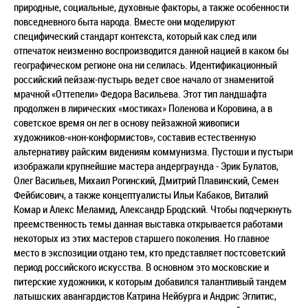
природные, социальные, духовные факторы, а также особенности
повседневного быта народа. Вместе они моделируют
специфический стандарт контекста, который как след или
отпечаток неизменно воспроизводится данной нацией в каком бы
географическом регионе она ни селилась. Идентификационный
российский пейзаж-пустырь ведет свое начало от знаменитой
мрачной «Оттепели» Федора Васильева. Этот тип ландшафта
продолжен в лирических «мостиках» Поленова и Коровина, а в
советское время он лег в основу пейзажной живописи
художников-«нон-конформистов», составив естественную
альтернативу райским видениям коммунизма. Пустоши и пустыри
изображали крупнейшие мастера андерграунда - Эрик Булатов,
Олег Васильев, Михаил Рогинский, Дмитрий Плавинский, Семен
Фейбисович, а также концептуалисты Ильи Кабаков, Виталий
Комар и Алекс Меламид, Александр Бродский. Чтобы подчеркнуть
преемственность темы данная выставка открывается работами
некоторых из этих мастеров старшего поколения. Но главное
место в экспозиции отдано тем, кто представляет постсоветский
период российского искусства. В основном это московские и
питерские художники, к которым добавился талантливый тандем
латышских авангардистов Катрина Нейбурга и Андрис Эглитис,