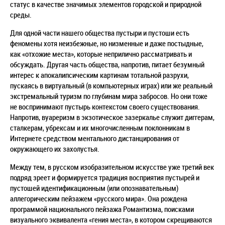
статус в качестве значимых элементов городской и природной
среды.
Для одной части нашего общества пустыри и пустоши есть
феномены хотя неизбежные, но низменные и даже постыдные,
как «отхожие места», которые неприлично рассматривать и
обсуждать. Другая часть общества, напротив, питает безумный
интерес к апокалипсическим картинам тотальной разрухи,
пускаясь в виртуальный (в компьютерных играх) или же реальный
экстремальный туризм по глубинам мира забросов. Но они тоже
не воспринимают пустырь контекстом своего существования.
Напротив, вуареризм в экзотическое зазеркалье служит диггерам,
сталкерам, убрексам и их многочисленным поклонникам в
Интернете средством ментального дистанцирования от
окружающего их захолустья.
Между тем, в русском изобразительном искусстве уже третий век
подряд зреет и формируется традиция восприятия пустырей и
пустошей идентификационным (или опознавательным)
аллегорическим пейзажем «русского мира». Она рождена
программой национального пейзажа Романтизма, поисками
визуального эквивалента «гения места», в котором скрещиваются