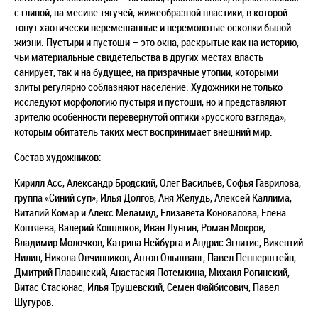
с глиной, на месиве тягучей, жижеобразной пластики, в которой
тонут хаотически перемешанные и перемолотые осколки былой
жизни. Пустыри и пустоши – это окна, раскрытые как на историю,
чьи материальные свидетельства в других местах власть
санирует, так и на будущее, на призрачные утопии, которыми
элиты регулярно соблазняют население. Художники не только
исследуют морфологию пустыря и пустоши, но и представляют
зрителю особенности перевернутой оптики «русского взгляда»,
которым обитатель таких мест воспринимает внешний мир.
Состав художников:
Кирилл Асс, Александр Бродский, Олег Васильев, Софья Гаврилова,
группа «Синий суп», Илья Долгов, Аня Желудь, Алексей Каллима,
Виталий Комар и Алекс Меламид, Елизавета Коновалова, Елена
Коптяева, Валерий Кошляков, Иван Лунгин, Роман Мокров,
Владимир Молочков, Катрина Нейбурга и Андрис Эглитис, Викентий
Нилин, Никола Овчинников, Антон Ольшванг, Павел Пепперштейн,
Дмитрий Плавинский, Анастасия Потемкина, Михаил Рогинский,
Витас Стасюнас, Илья Трушевский, Семен Файбисович, Павел
Шугуров.