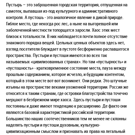
Пустырь – это заброшенная городская территория, отпущенная на
самотек, выпавшая из-под культурного и административного
контроля. А пустошь - это аналогичное явление в дикой природе.
Гиблое место, где некогда рос лес, а ныне на выгоревшей или
заболоченной местности топорщатся заросли. Хаос этих мест
близок к тотальности. В них наблюдается почти полное отсутствие
знакомого порядка вещей. Цельных ценных объектов здесь нет,
взгляд посетителя блуждает в пустоте бесформенно распавшегося
пространства. Пустыри и пустоши имеются во всех так
называемых «цивилизованных странах». Но там «пустырность» и
«пустошность» - кратковременное состояние места, пауза между
прошлым содержанием, которое исчезло, и будущим контентом,
который в этом месте вот-вот возникнет. Они редки. Это штучные
изъяны на пространстве веками ухоженной территории. Россия же
относится к таким странам, где островки благоустройства точечно
мерцают в безбрежном мире хаоса. Здесь пустыри и пустоши
постоянны и даже имеют тенденцию к расширению. Де факто они
являются базовой характеристикой российской территории.
Большинство наших соотечественников тем не менее не склонны
наделять пустыри и пустоши духовным, культурно-
цивилизационным смыслом и признавать их права на легальный