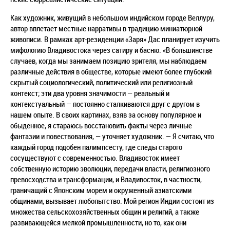
Как художник, живущий в небольшом индийском городе Веллуру,
автор вплетает местные нарративы в традицию миниатюрной
живописи. В рамках арт-резиденции «Заря» Дас планирует изучить
мифологию Владивостока через сатиру и басню. «В большинстве
случаев, когда мы занимаем позицию зрителя, мы наблюдаем
различные действия в обществе, которые имеют более глубокий
скрытый социологический, политический или религиозный
контекст; эти два уровня значимости — реальный и
контекстуальный — постоянно сталкиваются друг с другом в
нашем опыте. В своих картинах, взяв за основу популярное и
обыденное, я стараюсь восстановить факты через личные
фантазии и повествования, — уточняет художник. — Я считаю, что
каждый город подобен палимпсесту, где следы старого
сосуществуют с современностью. Владивосток имеет
собственную историю эволюции, передачи власти, религиозного
превосходства и трансформации, и Владивосток, в частности,
граничащий с Японским морем и окруженный азиатскими
общинами, вызывает любопытство. Мой регион Индии состоит из
множества сельскохозяйственных общин и религий, а также
развивающейся мелкой промышленности, но то, как они