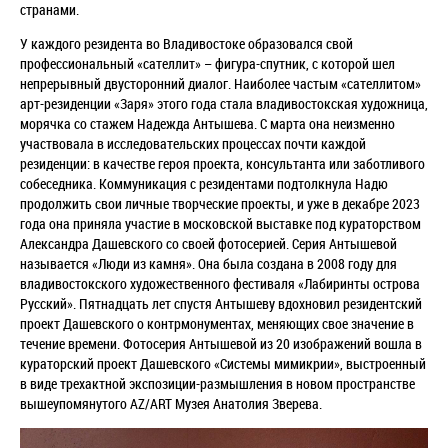
странами.
У каждого резидента во Владивостоке образовался свой
профессиональный «сателлит» – фигура-спутник, с которой шел
непрерывный двусторонний диалог. Наиболее частым «сателлитом»
арт-резиденции «Заря» этого года стала владивостокская художница,
морячка со стажем Надежда Антышева. С марта она неизменно
участвовала в исследовательских процессах почти каждой
резиденции: в качестве героя проекта, консультанта или заботливого
собеседника. Коммуникация с резидентами подтолкнула Надю
продолжить свои личные творческие проекты, и уже в декабре 2023
года она приняла участие в московской выставке под кураторством
Александра Дашевского со своей фотосерией. Серия Антышевой
называется «Люди из камня». Она была создана в 2008 году для
владивостокского художественного фестиваля «Лабиринты острова
Русский». Пятнадцать лет спустя Антышеву вдохновил резидентский
проект Дашевского о контрмонументах, меняющих свое значение в
течение времени. Фотосерия Антышевой из 20 изображений вошла в
кураторский проект Дашевского «Системы мимикрии», выстроенный
в виде трехактной экспозиции-размышления в новом пространстве
вышеупомянутого АZ/ART Музея Анатолия Зверева.