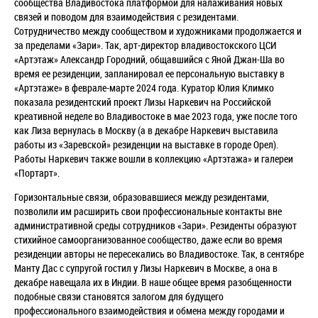
сообщества Владивостока платформой для налаживания новых
связей и поводом для взаимодействия с резидентами.
Сотрудничество между сообществом и художниками продолжается и
за пределами «Зари». Так, арт-директор владивостокского ЦСИ
«Артэтаж» Александр Городний, общавшийся с Яной Джан-Ша во
время ее резиденции, запланировал ее персональную выставку в
«Артэтаже» в феврале-марте 2024 года. Куратор Юлия Климко
показала резидентский проект Лизы Наркевич на Российской
креативной неделе во Владивостоке в мае 2023 года, уже после того
как Лиза вернулась в Москву (а в декабре Наркевич выставила
работы из «Заревской» резиденции на выставке в городе Орел).
Работы Наркевич также вошли в коллекцию «Артэтажа» и галереи
«Портарт».
Горизонтальные связи, образовавшиеся между резидентами,
позволили им расширить свои профессиональные контакты вне
административной среды сотрудников «Зари». Резиденты образуют
стихийное самоорганизованное сообщество, даже если во время
резиденции авторы не пересекались во Владивостоке. Так, в сентябре
Манту Дас с супругой гостил у Лизы Наркевич в Москве, а она в
декабре навещала их в Индии. В наше общее время разобщенности
подобные связи становятся залогом для будущего
профессионального взаимодействия и обмена между городами и