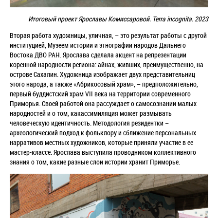
Итоговый проект Ярославы Комиссаровой.
Terra incognita
. 2023
Вторая работа художницы, уличная, – это результат работы с другой
институцией, Музеем истории и этнографии народов Дальнего
Востока ДВО РАН. Ярослава сделала акцент на репрезентации
коренной народности региона: айнах, живших, преимущественно, на
острове Сахалин. Художница
изображает двух представительниц
этого народа, а также «Абрикосовый храм»,
–
предположительно,
первый буддистский храм VII века на территории современного
Приморья. Своей работой она рассуждает о самосознании малых
народностей и о том, какассимиляция может размывать
человеческую идентичность.
Методология резидентки –
археологический подход к фольклору и сближение персональных
нарративов местных художников, которые приняли участие в ее
мастер-классе. Ярослава выступила проводником коллективного
знания о том, какие разные слои истории хранит Приморье.