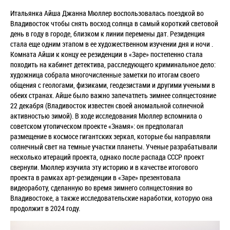
Итальянка Айша Джанна Мюллер воспользовалась поездкой во
Владивосток чтобы снять восход солнца в самый короткий световой
день в году в городе, близком к линии перемены дат. Резиденция
стала еще одним этапом в ее художественном изучении дня и ночи .
Комната Айши к концу ее резиденции в «Заре» постепенно стала
походить на кабинет детектива, расследующего криминальное дело:
художница собрала многочисленные заметки по итогам своего
общения с геологами, физиками, геодезистами и другими учеными в
обеих странах. Айше было важно запечатлеть зимнее солнцестояние
22 декабря (Владивосток известен своей аномальной солнечной
активностью зимой). В ходе исследования Мюллер вспомнила о
советском утопическом проекте «Знамя»: он предполагал
размещение в космосе гигантских зеркал, которые бы направляли
солнечный свет на темные участки планеты. Ученые разрабатывали
несколько итераций проекта, однако после распада СССР проект
свернули. Мюллер изучила эту историю и в качестве итогового
проекта в рамках арт-резиденции в «Заре» презентовала
видеоработу, сделанную во время зимнего солнцестояния во
Владивостоке, а также исследовательские наработки, которую она
продолжит в 2024 году.