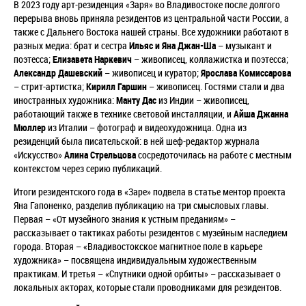
В 2023 году арт-резиденция «Заря» во Владивостоке после долгого
перерыва вновь приняла резидентов из центральной части России, а
также с Дальнего Востока нашей страны. Все художники работают в
разных медиа: брат и сестра
Ильяс и Яна Джан-Ша
– музыкант и
поэтесса
;
Елизавета Наркевич
– живописец, коллажистка и поэтесса;
Александр Дашевский
– живописец и куратор;
Ярослава Комиссарова
– стрит-артистка;
Кирилл Гаршин
– живописец. Гостями стали и два
иностранных художника:
Манту Дас
из Индии – живописец,
работающий также в технике световой инсталляции, и
Айша Джанна
Мюллер
из Италии – фотограф и видеохудожница.
Одна из
резиденций была писательской: в ней шеф-редактор журнала
«Искусство»
Алина Стрельцова
сосредоточилась на работе с местным
контекстом через серию публикаций.
Итоги резидентского года в «Заре» подвела в статье ментор проекта
Яна Гапоненко, разделив публикацию на три смысловых главы.
Первая – «От музейного знания к устным преданиям» –
рассказывает о тактиках работы резидентов с музейным наследием
города. Вторая – «Владивостокское магнитное поле в карьере
художника» – посвящена индивидуальным художественным
практикам. И третья – «Спутники одной орбиты» – рассказывает о
локальных акторах, которые стали проводниками для резидентов.