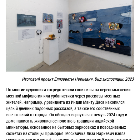
Итоговый проект Елизаветы Наркевич. Вид экспозиции. 2023
Но многие художники сосредоточили свои силы на переосмыслении
местной мифологии или урбанистики через рассказы местных
жителей. Например, у
резидента из Индии Манту Даса накопился
целый дневник подобных рассказов, а также его собственных
впечатлений от города. Он обещает вернуться к нему в 2024 году и
дома написать живописное полотно в традиции индийской
миниатюры, основанное на бытовых зарисовках и повседневных
сюжетах из столицы Приморья.
Москвичка Лиза Наркевич взяла
серию интервью у людей, выясняя, как они жили во Владивостоке в