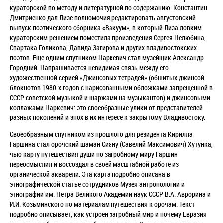
кураторской по методу и литературной по содержанию. Константин
Дмитриенко дал Лизе полномочия редактировать августовский
выпуск поэтического сборника «Вакуум», в который Лиза ловким
кураторским решением поместила произведения Сергея Нелюбина,
Спартака Голикова, Давида Загирова и других владивостокских
поэтов. Еще одним спутником Наркевич стал музейщик Александр
Городний. Напрашивается невидимая связь между его
художественной серией «Джинсовых тетрадей»
(обшитых джинсой
блокнотов 1980-х годов с нарисованными обложками запрещенной в
СССР советской музыкой и шаржами на музыкантов)
и джинсовыми
коллажами Наркевич: это своеобразные улики от представителей
разных поколений и эпох в их интересе к закрытому Владивостоку.
Своеобразным спутником из прошлого для резидента Кирилла
Гаршина стал орочский шаман Сиану (Савелий Максимович) Хутунка,
чью карту путешествия души по загробному миру Гаршин
переосмыслил и воссоздал в своей масштабной работе из
органической акварели. Эта карта подробно описана в
этнографической статье сотрудников Музея антропологии и
этнографии им. Петра Великого Академии наук СССР В.А. Аврорина и
И.И. Козьминского по материалам путешествия к орочам.
Текст
подробно описывает, как устроен загробный мир и почему Евразия