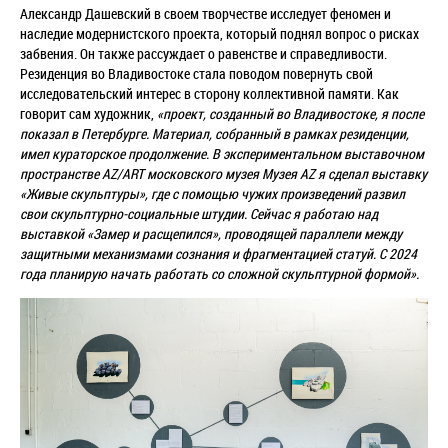
Александр
Дашевский в своем творчестве исследует феномен и
наследие модернистского проекта, который поднял вопрос о рисках
забвения. Он также рассуждает о равенстве и справедливости.
Р
езиденция во Владивостоке стала поводом повернуть свой
исследовательский интерес в сторону коллективной памяти. Как
говорит сам художник,
«проект, созданный во Владивостоке, я после
показал в Петербурге. Материал, собранный в рамках резиденции,
имел кураторское продолжение. В экспериментальном выставочном
пространстве AZ/ART московского музея Музея AZ я сделал выставку
«Живые скульптуры», где с помощью чужих произведений развил
свои скульптурно-социальные штудии. Сейчас я работаю над
выставкой «Замер и расщепился», проводящей параллели между
защитными механизмами сознания и фрагментацией статуй. С 2024
года планирую начать работать со сложной скульптурной формой».