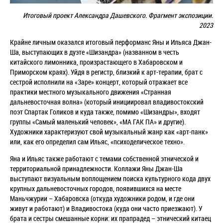
Итоговый проект Александра Дашевского. Фрагмент экспозиции.
2023
Крайне личным оказался итоговый перформанс Яны и Ильяса Джан-
Ша, выступающих в дуэте «Шизандра» (названном в честь
китайского лимонника, произрастающего в Хабаровском и
Приморском краях). Уйдя в регистр, близкий к арт-терапии, брат с
сестрой исполнили на «Заре» концерт, который отражает все
практики местного музыкального движения «Странная
дальневосточная волна» (который инициировал владивостокский
поэт Спартак Голиков и куда также, помимо «Шизандры», входят
группы «Самый маленький человек», «МА ГАК ПА» и другие).
Художники характеризуют свой музыкальный жанр как «арт-панк»
или, как его определил сам Ильяс, «психоделическое техно».
Яна и Ильяс также работают с темами собственной этнической и
территориальной принадлежности. Коллажи Яны Джан-Ша
выступают визуальным воплощением поиска культурного кода двух
крупных дальневосточных городов, появившихся на месте
Маньчжурии – Хабаровска (откуда художники родом, и где они
живут и работают) и Владивостока (куда они часто приезжают). У
брата и сестры смешанные корни: их прапрадед – этнический китаец