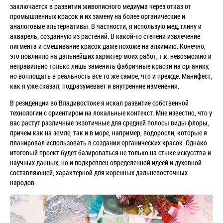
заключается в развитии живописного медиума через отказ от
промышленных красок и их замену на более органические и
аналоговые альтернативы. В частности, я использую мед, глину и
акварель, созданную из растений. В какой-то степени извлечение
пигмента и смешивание красок даже похоже на алхимию. Конечно,
это повлияло на дальнейших характер моих работ, т.к. невозможно и
неправильно только лишь заменить фабричные краски на органику,
но воплощать в реальность все то же самое, что и прежде. Манифест,
как я уже сказал, подразумевает и внутренние изменения.
В резиденции во Владивостоке я искал развитие собственной
технологии с ориентиром на локальные контекст. Мне известно, что у
вас растут различные экзотичные для средней полосы виды флоры,
причем как на земле, так и в море, например, водоросли, которые я
планировал использовать в создании органических красок. Однако
итоговый проект будет базироваться не только на стыке искусства и
научных данных, но и подкреплен определенной идеей и духовной
составляющей, характерной для коренных дальневосточных
народов
.