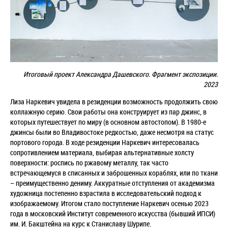
Итоговый проект Александра Дашевского. Фрагмент экспозиции.
2023
Лиза Наркевич увидела в резиденции возможность продолжить свою
коллажную серию. Свои работы она конструирует из пар джинс, в
которых путешествует по миру (в основном автостопом). В 1980-е
джинсы были во Владивостоке редкостью, даже несмотря на статус
портового города. В ходе резиденции Наркевич интересовалась
сопротивлением материала, выбирая альтернативные холсту
поверхности: роспись по ржавому металлу, так часто
встречающемуся в списанных и заброшенных кораблях, или по ткани
–
преимущественно дениму. Аккуратные отступления от академизма
художница постепенно взрастила в исследовательский подход к
изображаемому. Итогом стало поступление Наркевич осенью 2023
года в московский Институт современного искусства (бывший ИПСИ)
им. И. Бакштейна на курс к Станиславу Шурипе.