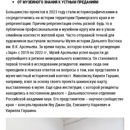
ОТ МУЗЕЙНОГО ЗНАНИЯ К УСТНЫМ ПРЕДАНИЯМ
Большинство проектов в 2023 году стали историографическими и
сосредоточились на истории территории Приморского края и ее
репрезентации. Причем репрезентации очень разной: будь то в
публичном профессиональном и музейном кругу или же в узком
семейном контексте жителей края. Часто отправной точкой для
художников выступали экспонаты Музея истории Дальнего Востока
им. В.К. Арсеньева. За время паузы, которую взяла арт-резиденция
«Заря» с 2019 по 2022 гг., Музей Арсеньева успел вырасти до
крупнейшего в регионе мемориального комплекса. Он становился
первой точкой в исследовании резидентов: именно сюда они
приходили в поисках ответов на вопросы о том, как представлен в
музее местный исторический контекст. Живописец Кирилл Гаршин,
например, взял за основу своего проекта шаманскую карту,
выставленную в музее. Еще одна институция, с которой резиденты
находились в постоянном диалоге – Дальневосточное отделение
Российской академии наук. Его представители – научное сообщество
края – консультировали Яну Джан-Ша, Елизавету Наркевич и
Кирилла Гаршина.