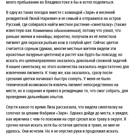
моего пребывания во Владивостоке я бы и хотел поделиться.
В одну из таких поездок вместе с командой «Зари» и весенней
резиденткой Лизой Наркевич и ее семьей я отправился на остров
Русский, где собирался найти местное растение «синеглазку» (также
известную как
Коммелина обыкновенная
), потому что узнал, что
раньше эвенки и нанайцы, вероятно, получали из её лепестков
пигмент для окраски рыбьих кож в голубой цвет. Сейчас цветок
считается сорным (думаю, многие местные жители видели эти
крохотные лазурные цветочки) и растет как будто бы повсюду, но
искать его целенаправленно оказалось довольной сложной задачей.
Я нашел синеглазку, но этого количества оказалось недостаточно для
извлечения пигмента. К тому же, как оказалось, сразу после
срезания цветки начинают быстро сохнуть. У меня не было
технической возможности извлечь пигмент непосредственно на
месте, но я сохранил и привез в резиденцию то, что смог собрать, для
проведения дальнейших опытов.
Спустя какое-то время Лиза рассказала, что видела синеглазку на
сопочке за цехами Фабрики «Заря». Однако дойдя до места, я увидел,
как мужчина с чем-то похожим на серп срезал всю траву в округе. Я
срочно начал искать хотя бы остатки цветков в траве, но мне не
удалось. Они исчезли. Но я не опустил руки и продолжил искать