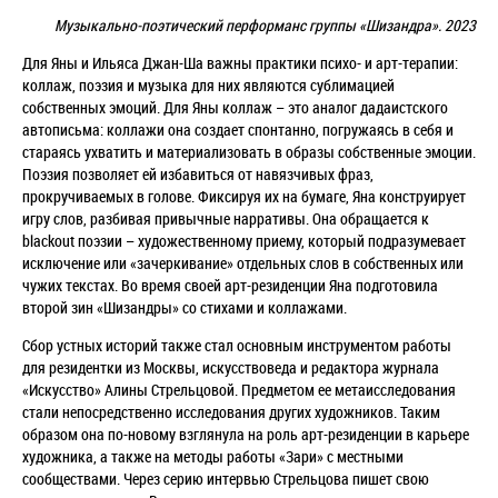
Музыкально-поэтический перформанс группы
«Шизандра»
. 2023
Для Яны и Ильяса Джан-Ша важны практики психо- и арт-терапии:
коллаж, поэзия и музыка для них являются сублимацией
собственных эмоций. Для Яны коллаж – это аналог дадаистского
автописьма: коллажи она создает спонтанно, погружаясь в себя и
стараясь ухватить и материализовать в образы собственные эмоции.
Поэзия позволяет ей избавиться от навязчивых фраз,
прокручиваемых в голове. Фиксируя их на бумаге, Яна конструирует
игру слов, разбивая привычные нарративы. Она обращается к
blackout поэзии – художественному приему, который подразумевает
исключение или «зачеркивание» отдельных слов в собственных или
чужих текстах. Во время своей арт-резиденции Яна подготовила
второй зин «Шизандры» со стихами и коллажами.
Сбор устных историй также стал основным инструментом работы
для резидентки из Москвы, искусствоведа и редактора журнала
«Искусство» Алины Стрельцовой. Предметом ее метаисследования
стали непосредственно исследования других художников. Таким
образом она по-новому взглянула на роль арт-резиденции в карьере
художника, а также на методы работы «Зари» с местными
сообществами. Через серию интервью Стрельцова пишет свою