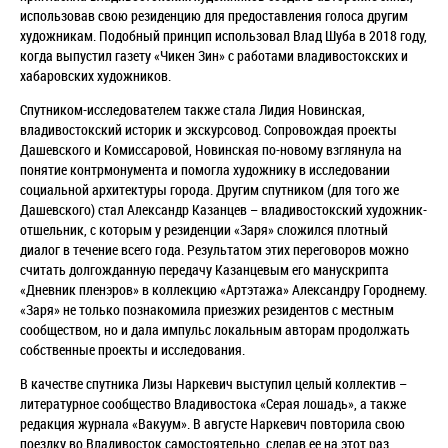
использовав свою резиденцию для предоставления голоса другим
художникам. Подобный принцип использовал Влад Шуба в 2018 году,
когда выпустил газету «Чикен Зин» с работами владивостокских и
хабаровских художников.
Спутником-исследователем также стала Лидия Новинская,
владивостокский историк и экскурсовод. Сопровождая проекты
Дашевского и Комиссаровой, Новинская по-новому взглянула на
понятие контрмонумента и помогла художнику в исследовании
социальной архитектуры города. Другим спутником (для того же
Дашевского) стал Александр Казанцев – владивостокский художник-
отшельник, с которым у резиденции «Заря» сложился плотный
диалог в течение всего года. Результатом этих переговоров можно
считать долгожданную передачу Казанцевым его манускрипта
«Дневник пленэров» в коллекцию «Артэтажа» Александру Городнему.
«Заря» не только познакомила приезжих резидентов с местным
сообществом, но и дала импульс локальным авторам продолжать
собственные проекты и исследования.
В качестве спутника Лизы Наркевич выступил целый коллектив –
литературное сообщество Владивостока «Серая лошадь», а также
редакция журнала «Вакуум». В августе Наркевич повторила свою
поездку во Владивосток самостоятельно, сделав ее на этот раз