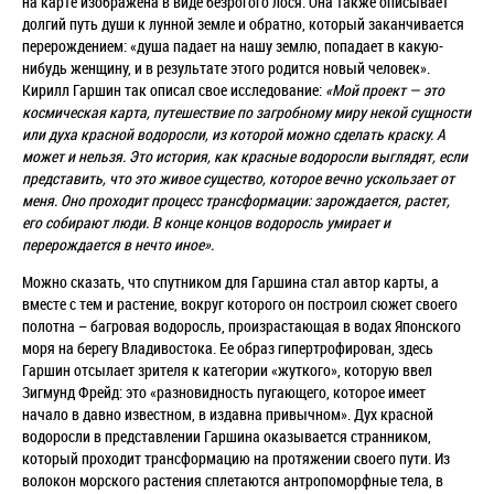
на карте изображена в виде безрогого лося. Она также описывает
долгий путь души к лунной земле и обратно, который заканчивается
перерождением: «душа падает на нашу землю, попадает в какую-
нибудь женщину, и в результате этого родится новый человек».
Кирилл Гаршин так описал свое исследование:
«Мой проект — это
космическая карта, путешествие по загробному миру некой сущности
или духа красной водоросли, из которой можно сделать краску. А
может и нельзя. Это история, как красные водоросли выглядят, если
представить, что это живое существо, которое вечно ускользает от
меня. Оно проходит процесс трансформации: зарождается, растет,
его собирают люди. В конце концов водоросль умирает и
перерождается в нечто иное».
Можно сказать, что спутником для Гаршина стал автор карты, а
вместе с тем и растение, вокруг которого он построил сюжет своего
полотна – багровая водоросль, произрастающая в водах Японского
моря на берегу Владивостока. Ее образ гипертрофирован, здесь
Гаршин отсылает зрителя к категории «жуткого», которую ввел
Зигмунд Фрейд: это «разновидность пугающего, которое имеет
начало в давно известном, в издавна привычном». Дух красной
водоросли в представлении Гаршина оказывается странником,
который проходит трансформацию на протяжении своего пути. Из
волокон морского растения сплетаются антропоморфные тела, в