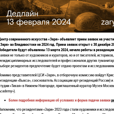
Центр современного искусства «Заря» объявляет прием заявок на участи
«Заря» во Владивостоке на 2024 год. Прием заявок открыт с 30 декабря 20
Победители будут объявлены 13 марта 2024, начало работы в резиденции 
заявки не только от художников и кураторов, но и от писателей, историков
междисциплинарных исследователей и профессионалов других гуманитар
выборе резидентов предпочтение будет отдано проектам и исследования
Помимо представителей ЦСИ «Заря», в отборочную комиссию войдут Крист
резиденции «Выкса», сооснователь Ассоциации арт-резиденций России) и
студии «Тихая» в Нижнем Новгороде, приглашенный куратор Музея Москвы
Academy»).
Более подробная информация об условиях и форма подачи заявки
р
Напомним, что резидентами «Зари» 2023 года стали художники и исследов