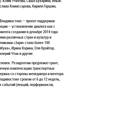
): Юлия Утюгова, Саша Бухарина, Ильяс
слава Комиссарова, Кирилл Гаршин,
о Владивостоке — проект поддержки
нции — установление диалога как с
мента создания в декабре 2014 года
ми различных стран и культур и
никами «Зари» стало более 100
Кука», Ирина Корина, Оля Кройтор,
алерий Чтак и другие.
еловек. Резидентам предложат грант,
стичную компенсацию транспортных
ддержка со стороны менеджера и ментора
адивостоке сроком от 6 до 12 недель,
х событий (лекций, перформансов,