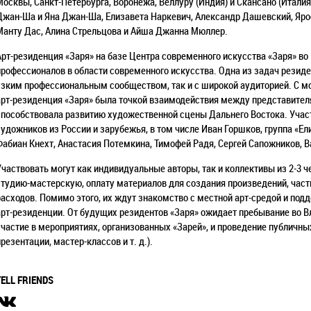
Москвы, Санкт-Петербурга, Воронежа, Веллуру (Индия) и Скансано (Италия
Джан-Ша и Яна Джан-Ша, Елизавета Наркевич, Александр Дашевский, Яро
Манту Дас, Алина Стрельцова и Айша Джанна Мюллер.
Арт-резиденция «Заря» на базе Центра современного искусства «Заря» в
профессионалов в области современного искусства. Одна из задач резиде
узким профессиональным сообществом, так и с широкой аудиторией. С мо
арт-резиденция «Заря» была точкой взаимодействия между представителя
способствовала развитию художественной сцены Дальнего Востока. Участ
художников из России и зарубежья, в том числе Иван Горшков, группа «Ели
Фабиан Кнехт, Анастасия Потемкина, Тимофей Радя, Сергей Сапожников, В
Участвовать могут как индивидуальные авторы, так и коллективы из 2-3 ч
студию-мастерскую, оплату материалов для создания произведений, ча
расходов. Помимо этого, их ждут знакомство с местной арт-средой и по
арт-резиденции. От будущих резидентов «Заря» ожидает пребывание во Вл
участие в мероприятиях, организованных «Зарей», и проведение публичны
презентации, мастер-классов и т. д.).
TELL FRIENDS