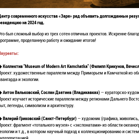
Центр современного искусства «Заря» рад объявить долгожданные резул
резиденцию на 2024 год.
Это был сложный выбор из трех сотен отличных проектов. Искренне благо
программе, проделанную работу и ожидание итогов!
Лауреаты:
◆ Коллектив "Museum of Modern Art Kamchatka" (Филипп Крикунов, Вячес
Проект: художественные параллели между Приморьем и Камчаткой из обла
авангарда и экологии.
◆ Антон Вальковский, Сослан Дзатиев (Владикавказ)
— кураторско-худож
Проект изучает исторические параллели между регионами Дальнего Восток
быт, легенды, символизм и архитектуру.
◆ Валерий Гриковский (Санкт-Петербург)
— художник (графика, живопись,
Проект: фрагмент «тотального музея» с «экспонатами» из области океаногр
геологии и т.д., в котором научный подход к коллекционированию и систе
интерпретацией.