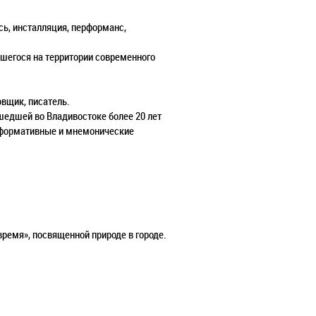
ь, инсталляция, перформанс,
вшегося на территории современного
овщик, писатель.
шедшей во Владивостоке более 20 лет
ерформативные и мнемонические
ремя», посвященной природе в городе.