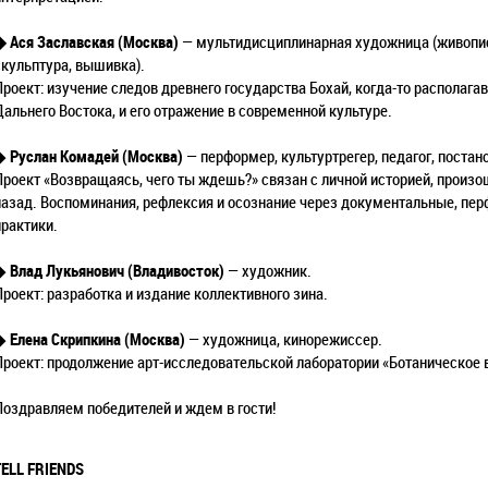
◆ Ася Заславская (Москва)
— мультидисциплинарная художница (живопис
скульптура, вышивка).
Проект: изучение следов древнего государства Бохай, когда-то располага
Дальнего Востока, и его отражение в современной культуре.
◆
Руслан Комадей (Москва)
— перформер, культуртрегер, педагог, постан
Проект «Возвращаясь, чего ты ждешь?» связан с личной историей, произо
назад. Воспоминания, рефлексия и осознание через документальные, п
практики.
◆
Влад Лукьянович (Владивосток)
— художник.
Проект: разработка и издание коллективного зина.
◆
Елена Скрипкина (Москва)
— художница, кинорежиссер.
Проект: продолжение арт-исследовательской лаборатории «Ботаническое в
Поздравляем победителей и ждем в гости!
TELL FRIENDS