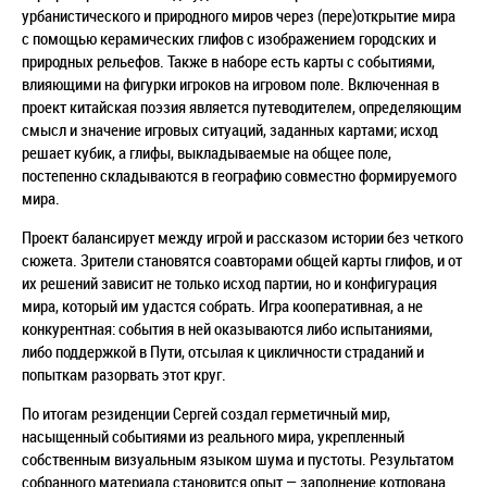
урбанистического и природного миров через (пере)открытие мира
с помощью керамических глифов с изображением городских и
природных рельефов. Также в наборе есть карты с событиями,
влияющими на фигурки игроков на игровом поле. Включенная в
проект китайская поэзия является путеводителем, определяющим
смысл и значение игровых ситуаций, заданных картами; исход
решает кубик, а глифы, выкладываемые на общее поле,
постепенно складываются в географию совместно формируемого
мира.
Проект балансирует между игрой и рассказом истории без четкого
сюжета. Зрители становятся соавторами общей карты глифов, и от
их решений зависит не только исход партии, но и конфигурация
мира, который им удастся собрать. Игра кооперативная, а не
конкурентная: события в ней оказываются либо испытаниями,
либо поддержкой в Пути, отсылая к цикличности страданий и
попыткам разорвать этот круг.
По итогам резиденции Сергей создал герметичный мир,
насыщенный событиями из реального мира, укрепленный
собственным визуальным языком шума и пустоты. Результатом
собранного материала становится опыт — заполнение котлована