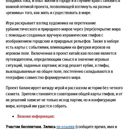
Владивостока, и опыт жизни в городе и в глубине края становится
важной оптикой проекта, позволяющей взглянуть на разные
«режимы» того, как жить и существовать в мире.
Игра раскрывает взгляд художника на перетекание
урбанистического и природного миров через (пере)открытие мира
с помощью созданных вручную керамических глифов с
изображением городских и природных рельефов. Также в наборе
есть карты с событиями, влияющими на фигурки игроков на
игровом поле. Включенная в проект китайская поэзия является
путеводителем, определяющим смысл и значение игровых
ситуаций, заданных картами; исход решает кубик, а глифы,
выкладываемые на общее поле, постепенно складываются в
географию совместно формируемого мира.
Проект балансирует между игрой и рассказом истории без четкого
сюжета. Зрители становятся соавторами общей карты глифов, и от
их решений зависит не только исход партии, но и конфигурация
мира, который им удастся собрать.
Важная информация:
Участие бесплатное.
Запись
по ссылке
(сообщите время, имя и