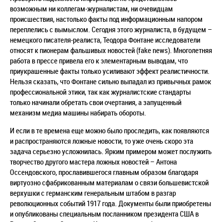
возможным ни коллегам-журналистам, ни очевидцам
происшествия, настолько факты под информационным напором
переплелись с вымыслом. Сегодня этого журналиста, в будущем –
немецкого писателя-реалиста, Теодора Фонтане исследователи
относят к пионерам фальшивых новостей (fake news). Многолетняя
работа в прессе привела его к элементарным выводам, что
приукрашенные факты только усиливают эффект реалистичности.
Нельзя сказать, что Фонтане сильно выпадал из привычных рамок
профессиональной этики, так как журналистские стандарты
только начинали обретать свои очертания, а запущенный
механизм медиа машины набирать обороты.
И если в те времена еще можно было проследить, как появляются
и распространяются ложные новости, то уже очень скоро эта
задача серьезно усложнилась. Ярким примером может послужить
творчество другого мастера ложных новостей – Антона
Оссендовского, прославившегося главным образом благодаря
виртуозно сфабрикованным материалам о связи большевистской
верхушки с германским генеральным штабом в разгар
революционных событий 1917 года. Документы были приобретены
и опубликованы специальным посланником президента США в