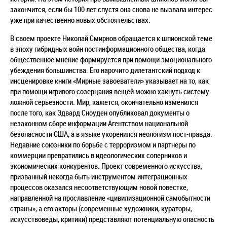
закончится, если бы 100 лет спустя она снова не вызвала интерес
уже при качественно новых обстоятельствах.
В своем проекте Николай Смирнов обращается к шпионской теме
в эпоху гибридных войн постинформационного общества, когда
общественное мнение формируется при помощи эмоционального
убеждения большинства. Его нарочито дилетантский подход к
инсценировке книги «Мирные завоеватели» указывает на то, как
при помощи игривого созерцания вещей можно хакнуть систему
ложной серьезности. Мир, кажется, окончательно изменился
после того, как Эдвард Сноуден опубликовал документы о
незаконном сборе информации Агентством национальной
безопасности США, а в языке укоренился неологизм пост-правда.
Недавние союзники по борьбе с терроризмом и партнеры по
коммерции превратились в идеологических соперников и
экономических конкурентов. Проект современного искусства,
призванный некогда быть инструментом интеграционных
процессов оказался несоответствующим новой повестке,
направленной на прославление «цивилизационной самобытности
страны», а его акторы (современные художники, кураторы,
искусствоведы, критики) представляют потенциальную опасность