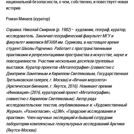
национальной безопасности, о чем, собственно, и повествует новая
история.
Роман Минаев (куратор)
Справка: Николай Смирнов (р. 1982)
–
художник, географ, куратор,
исследователь. Закончил географический факультет МГУ и
факультет живописи МГАХИ им. Сурикова, в настоящее время
студент Школы Родченко. Работает с пространственными
практиками и репрезентациями пространства в искусстве, науке и
повседневности. Участник нескольких десятков групповых
выставок. Куратор проектов «Метагеография» (совместно с
Дмитрием Замятиным и Кириллом Светляковым, Государственная
Третьяковская галерея, г. Москва) и «Вечная мерзлота»
(Арктическая биеннале, г. Якутск, 2016). Номинант премии
«Инновация» (2016, кураторский проект «Метагеография»,
совместно с Кириллом Светляковым). Автор ряда
исследовательских текстов, опубликованных в: «Художественный
Журнал», «Разногласия», «ЦЭМ», «Городские исследования и
практики». Член научных экспедиций и бывший сотрудник
лаборатории комплексных геокультурных исследований Арктики
(Якутск-Москва).