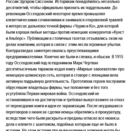
России Эдгаром Сиссоном. Историкам понадобилось несколько
десятилетий, чтобы официально признать их поддельными. До
революции Оссендовский некоторое время промышлял
клеветническими сочинениями и занимался откровенной травлей
в интересах дальневосточной фирмы «Чурин и Ко», для которой
были хороши любые методы против немецких конкурентов «Кунст
и Альберс». Публикации в столичных газетах отзывались эхом на
делах компании, которая в связи с этим несла огромные убытки.
Контрразведка заинтересовалась преуспевающими
предпринимателями. Конечно же были и слежка, и обыски. В 1915
году Оссендовский под псевдонимом Марк Чертван
десятитысячным тиражом издал книгу «Мирные завоеватели» про
немецкую шпионскую сеть, которая в сговоре с японцами вела
активную подрывную деятельность. Прототипом героев послужили
обрусевшие владельцы фирмы, чье положение и без того
усугубляла Первая мировая война. Оссендовский не
останавливался на достигнутом и требовал выкуп взамен за отказ
от переиздания книги и идеи ее экранизации. После неудавшихся
переговоров о нюансах сделки немцы обратились в прокуратуру,
вследствие чего были раскрыты и преданы огласке все нюансы
дела о клевете с шантажом, подобных которым еще не было в
истории. На этом история про вымышленных шпионов могла бы