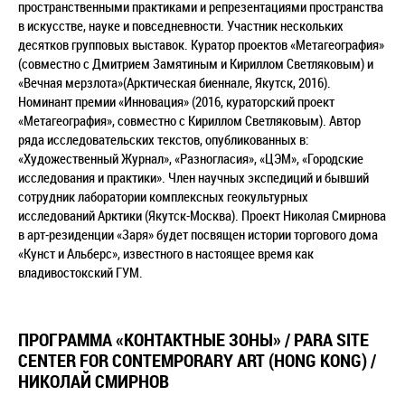
пространственными практиками и репрезентациями пространства
в искусстве, науке и повседневности. Участник нескольких
десятков групповых выставок. Куратор проектов «Метагеография»
(совместно с Дмитрием Замятиным и Кириллом Светляковым) и
«Вечная мерзлота»(Арктическая биеннале, Якутск, 2016).
Номинант премии «Инновация» (2016, кураторский проект
«Метагеография», совместно с Кириллом Светляковым). Автор
ряда исследовательских текстов, опубликованных в:
«Художественный Журнал», «Разногласия», «ЦЭМ», «Городские
исследования и практики». Член научных экспедиций и бывший
сотрудник лаборатории комплексных геокультурных
исследований Арктики (Якутск-Москва). Проект Николая Смирнова
в арт-резиденции «Заря» будет посвящен истории торгового дома
«Кунст и Альберс», известного в настоящее время как
владивостокский ГУМ.
ПРОГРАММА «КОНТАКТНЫЕ ЗОНЫ» / PARA SITE
CENTER FOR CONTEMPORARY ART (HONG KONG) /
НИКОЛАЙ СМИРНОВ