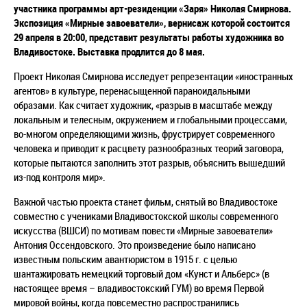
участника программы арт-резиденции «Заря» Николая Смирнова.
Экспозиция «Мирные завоеватели», вернисаж которой состоится
29 апреля в 20:00, представит результаты работы художника во
Владивостоке. Выставка продлится до 8 мая.
Проект Николая Смирнова исследует репрезентации «иностранных
агентов» в культуре, перенасыщенной параноидальными
образами. Как считает художник, «разрыв в масштабе между
локальным и телесным, окружением и глобальными процессами,
во-многом определяющими жизнь, фрустрирует современного
человека и приводит к расцвету разнообразных теорий заговора,
которые пытаются заполнить этот разрыв, объяснить вышедший
из-под контроля мир».
Важной частью проекта станет фильм, снятый во Владивостоке
совместно с учениками Владивостокской школы современного
искусства (ВШСИ) по мотивам повести «Мирные завоеватели»
Антония Оссендовского. Это произведение было написано
известным польским авантюристом в 1915 г. с целью
шантажировать немецкий торговый дом «Кунст и Альберс» (в
настоящее время – владивостокский ГУМ) во время Первой
мировой войны, когда повсеместно распространились