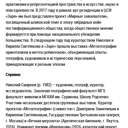
практиками и репрезентацией пространства в искусстве, науке и
повседневности. В 2017 году в рамках арт-резиденции в ЦСИ
«Заря» им был представлен проект «Мирные завоеватели»,
посвященный шпионской теме в эпоху гибридных войн
постинформационного общества, когда общественное мнение
формируется при помощи эмоционального убеждения
большинства. В следующем году под кураторством Николая и
Кирилла Светлякова в «Заре» прошла выставка «Метагеография:
ориентализм и мечты робинзонов», объединяющая опыты
географов, художников и исторических персонажей,
принадлежащих к разным эпохам.
Справка:
Николай Смирнов (р. 1982) – художник, географ, куратор,
исследователь. Закончил географический факультет МГУ,
факультет живописи МГАХИ им. Сурикова, Школу Родченко.
Участник нескольких десятков групповых выставок. Куратор
проектов «Метагеография» (совместно с Дмитрием Замятиным и
Кириллом Светляковым, Государственная Третьяковская галерея,
г. Москва) и «Вечная мерзлота» (Арктическая биеннале, г. Якутск,
2016). Номинант премии «Инновация» (2016, кураторский проект