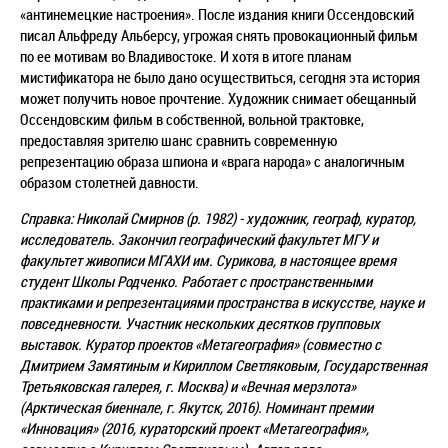
«антинемецкие настроения». После издания книги Оссендовский
писал Альфреду Альберсу, угрожая снять провокационный фильм
по ее мотивам во Владивостоке. И хотя в итоге планам
мистификатора не было дано осуществиться, сегодня эта история
может получить новое прочтение. Художник снимает обещанный
Оссендовским фильм в собственной, вольной трактовке,
предоставляя зрителю шанс сравнить современную
репрезентацию образа шпиона и «врага народа» с аналогичным
образом столетней давности.
Справка: Николай Смирнов (р. 1982) - художник, географ, куратор,
исследователь. Закончил географический факультет МГУ и
факультет живописи МГАХИ им. Сурикова, в настоящее время
студент Школы Родченко. Работает с пространственными
практиками и репрезентациями пространства в искусстве, науке и
повседневности. Участник нескольких десятков групповых
выставок. Куратор проектов «Метагеография» (совместно с
Дмитрием Замятиным и Кириллом Светляковым, Государственная
Третьяковская галерея, г. Москва) и «Вечная мерзлота»
(Арктическая биеннале, г. Якутск, 2016). Номинант премии
«Инновация» (2016, кураторский проект «Метагеография»,