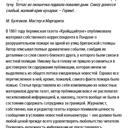
тучу. Тотчас из окошечка подвала повалил дым. Снизу донесся
слабый, жалкий крик кухарки: – Горим!..
М. Булгаков. Мастер и Маргарита.
В 1861 году берлинская газета «Кройццайтунг» опубликовала
материал собственного корреспондента в Лондоне о
разрушительном пожаре на одной из улиц британской столицы.
Автор описывал полные драматизма события, снабдив их
деталями со слов своего близкого друга, у которого были связи в
местной полиции. Никому бы в голову не пришло усомниться в
достоверности содержания публикации, которая ничем не
выделялась из общего потока ежедневных новостей. Однако все
перечисленное в ней, кроме, пожалуй, самого факта пожара было
ложью. Статья представляла из себя компиляцию из новостных
материалов других газет, автор публикации вовсе не располагал
эксклюзивной информацией, и, наконец, газета вообще не была в
состоянии содержать сотрудника за границей. Журналист,
собственно, как и редактор газеты хорошо понимали ценность
сообщения в условиях новостной конъюнктуры – оно должно было
любой ценой прежде всего удовлетворять любопытство читателя.
Проверить надежность информации не представлялось