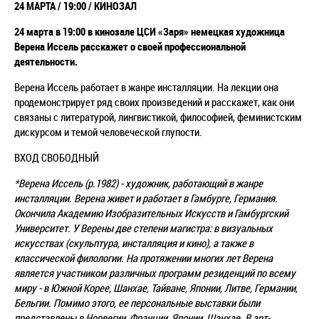
24 МАРТА / 19:00 / КИНОЗАЛ
24 марта в 19:00 в кинозале ЦСИ «Заря» немецкая художница
Верена Иссель расскажет о своей профессиональной
деятельности.
Верена Иссель работает в жанре инсталляции. На лекции она
продемонстрирует ряд своих произведений и расскажет, как они
связаны с литературой, лингвистикой, философией, феминистским
дискурсом и темой человеческой глупости.
ВХОД СВОБОДНЫЙ
*Верена Иссель (р.1982) - художник, работающий в жанре
инсталляции. Верена живет и работает в Гамбурге, Германия.
Окончила Академию Изобразительных Искусств и Гамбургский
Университет. У Верены две степени магистра: в визуальных
искусствах (скульптура, инсталляция и кино), а также в
классической филологии. На протяжении многих лет Верена
является участником различных программ резиденций по всему
миру - в Южной Корее, Шанхае, Тайване, Японии, Литве, Германии,
Бельгии. Помимо этого, ее персональные выставки были
представлены в Норвегии, Франции, Японии, Шанхае. В арт-