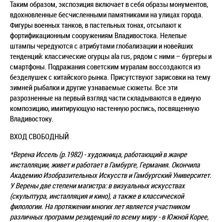
Таким образом, экспозиция включает в себя образы монументов,
вдохновленные бесчисленными памятниками на улицах города.
Фигуры военных танков, в пастельных тонах, отсылают к
фортификационным сооружениям Владивостока. Нелепые
штампы чередуются с атрибутами глобализации и новейших
тенденций: классические огурцы ala rus, рядом с ними – бургеры и
смартфоны. Подражания советским муралам воссоздаются из
безделушек с китайского рынка. Присутствуют зарисовки на тему
зимней рыбалки и другие узнаваемые сюжеты. Все эти
разрозненные на первый взгляд части складываются в единую
композицию, имитирующую настенную роспись, посвященную
Владивостоку.
ВХОД СВОБОДНЫЙ
*Верена Иссель (р.1982) - художница, работающий в жанре
инсталляции, живет и работает в Гамбурге, Германия. Окончила
Академию Изобразительных Искусств и Гамбургский Университет.
У Верены две степени магистра: в визуальных искусствах
(скульптура, инсталляция и кино), а также в классической
филологии. На протяжении многих лет является участником
различных программ резиденций по всему миру - в Южной Корее,