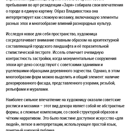
пребывания во арт-резиденции «Заря» собирала свои впечатления
о городе в единую картину. Образ Владивостока она
интерпретирует как сложную мозаику, включающую элементы
разных эпох и многообразие влияний разнородных культур.
Исследуя новое для себя пространство, художница
сосредотачивает внимание главным образом на архитектурной
составляющей городского ландшафта и её поразительной
стилистической пестроте. Иссель отмечает очевидную
контрастность застройки, когда монументальные сооружения
эпохи арт-деко соседствуют с советскими зданиями и
уцелевшими образцами деревянного зодчества. Однако, в этом
многообразии форм можно выделить и общий элемент: наличие
декорированного фасада, представленного узорами, резьбой,
рельефами и муралами.
Наиболее сильное впечатление на художницу оказали советские
росписи и мозаики – этот вид декора являет собой не абстрактные
формы, а сложные композиции, со своей структурой образов и
чётким нарративом. Это было поистине доступное искусство «для
людей», легкое в интерпретации, использующее простой язык,
понятный широкой публике.