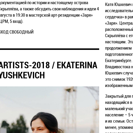
документацией по истории и настоящему острова
Катя Юшкевич п
Скрыплёва, а также обсудить свои наблюдения и идеи 4
исследовательс
августа в 19:30 в мастерской арт-резиденции «Заря»
сердечка» в
ра
(ЦРМ, 5 вход).
«Заря». Центр
расположенный 
ВХОД СВОБОДНЫЙ
Скрыплёва с ег
настоящим. Эта
продолжением 
подготовленног
Екатеринбурге. 
ARTISTS-2018 / EKATERINA
Владивостока н
YUSHKEVICH
Юшкевич случа
это снимок 192
изображенным 
Закрытый для 
находящийся в 
маленький учас
население – 5 
и их семьи. Ост
менее, упомин