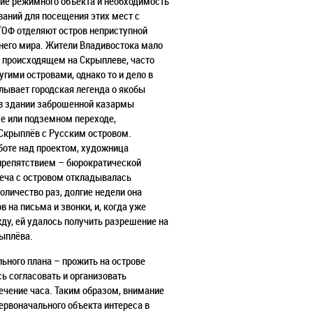
ние режимного объекта и необходимость
ваний для посещения этих мест с
ТОФ отделяют остров неприступной
него мира. Жители Владивостока мало
 происходящем на
Скрыплеве, часто
угими островами, однако то и дело в
плывает
городская легенда о якобы
в здании заброшенной казармы
е или
подземном переходе,
крыплёв с Русским островом.
боте над проектом, художница
 препятствием – бюрократической
еча с островом откладывалась
оличество раз, долгие недели она
в на письма и звонки, и, когда уже
ду, ей удалось получить
разрешение на
ыплёва.
ьного плана – прожить на острове
ь согласовать и организовать
ечение часа. Таким образом, внимание
первоначального объекта
интереса в