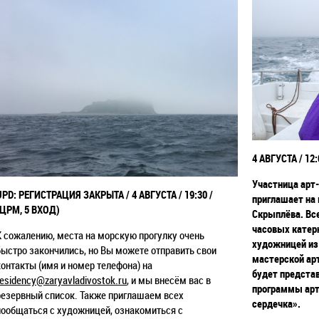
4 АВГУСТА / 12:
Участница арт
UPD: РЕГИСТРАЦИЯ ЗАКРЫТА / 4 АВГУСТА / 19:30 /
приглашает на
(ЦРМ, 5 ВХОД)
Скрыплёва.
Вс
часовых катер
К сожалению, места на морскую прогулку очень
художницей из 
быстро закончились, но Вы можете отправить свои
мастерской арт
контакты (имя и номер телефона) на
будет предста
residency@zaryavladivostok.ru
, и мы внесём вас в
программы арт
резервный список. Также приглашаем всех
сердечка».
пообщаться с художницей, ознакомиться с