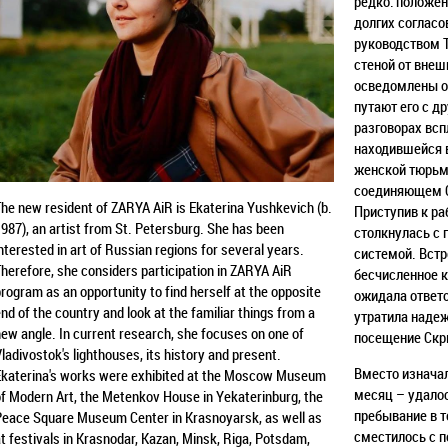
редко: положе
долгих
согласо
руководством 
стеной от внеш
осведомлены о
путают его с др
разговорах вс
находившейся 
женской тюрьм
соединяющем С
he new resident of ZARYA AiR is Ekaterina Yushkevich (b.
Приступив к ра
987), an artist from St. Petersburg. She has been
столкнулась с
nterested in art of Russian regions for several years.
системой. Встр
herefore, she considers participation in ZARYA AiR
бесчисленное к
rogram as an opportunity to find herself at the opposite
ожидала ответо
nd of the country and look at the familiar things from a
утратила надеж
ew angle. In current research, she focuses on one of
посещение Скр
ladivostok's lighthouses, its history and present.
Вместо изначал
Ekaterina's works were exhibited at the Moscow Museum
месяц – удалос
f Modern Art, the Metenkov House in Yekaterinburg, the
пребывание в т
Peace Square Museum Center in Krasnoyarsk, as well as
сместилось с 
t festivals in Krasnodar, Kazan, Minsk, Riga, Potsdam,