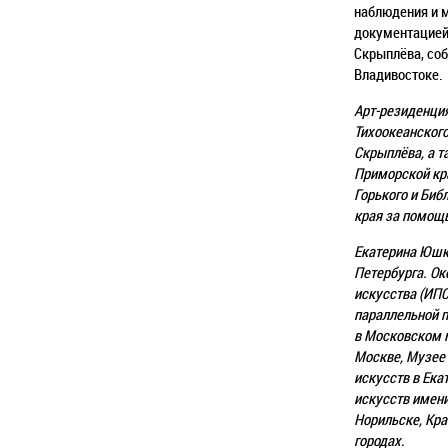
наблюдения и 
документацией
Скрыплёва, со
Владивостоке.
Арт-резиденция
Тихоокеанског
Скрыплёва, а 
Приморской кр
Горького и Биб
края
за помощь
Екатерина Юшке
Петербурга. О
искусства (ИПС
параллельной
п
в Московском 
Москве, Музее
искусств в Ека
искусств имени
Норильске, Кра
городах.