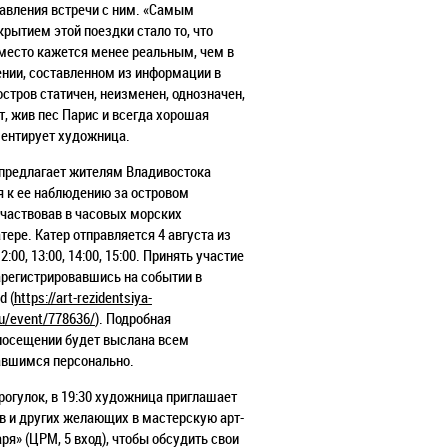
авления встречи с ним.
«Самым
рытием этой поездки стало то, что
 место кажется менее
реальным, чем в
нии, составленном из информации в
 остров
статичен, неизменен, однозначен,
т, жив пес Парис и всегда хорошая
ентирует художница.
предлагает жителям Владивостока
я к ее наблюдению за островом
участвовав в часовых морских
тере. Катер отправляется 4 августа из
2:00, 13:00, 14:00, 15:00. Принять участие
арегистрировавшись на
событии в
d (
https://art-rezidentsiya-
ru/event/778636/
). Подробная
посещении будет выслана всем
авшимся персонально.
рогулок, в 19:30 художница приглашает
ов и других желающих в
мастерскую арт-
ря» (ЦРМ, 5 вход), чтобы обсудить свои