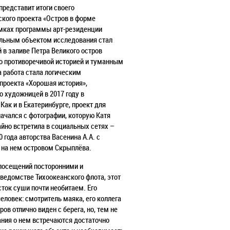
редставит итоги своего
кого проекта «Остров в форме
мках программы арт-резиденции
альным объектом исследования стал
в заливе Петра Великого остров
о противоречивой историей и
туманным
 работа стала логическим
проекта «Хорошая история»,
о художницей в 2017 году в
Как и в Екатеринбурге, проект для
ачался с фотографии, которую Катя
йно встретила в социальных
сетях –
0 года авторства Васенина А.А. с
на нем островом
Скрыплёва.
посещений посторонними и
ведомстве Тихоокеанского флота, этот
ток суши почти необитаем. Его
человек: смотритель маяка, его
коллега
ров отлично виден с берега, но, тем не
ания о нем
встречаются достаточно