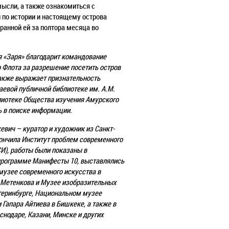
мысли, а
также ознакомиться с
 по истории и настоящему острова
бранной ей
за полтора месяца во
 «Заря» благодарит командование
о Флота за разрешение
посетить остров
также выражает признательность
аевой
публичной библиотеке им. А.М.
лиотеке Общества изучения Амурского
 в поиске информации.
вич – куратор и художник из Санкт-
кончила
Институт проблем современного
И), работы были показаны в
рограмме Манифесты 10, выставлялись
музее современного искусства в
 Метенкова и Музее изобразительных
теринбурге, Национальном
музее
 Гапара Айтиева в Бишкеке, а также в
снодаре, Казани,
Минске и других