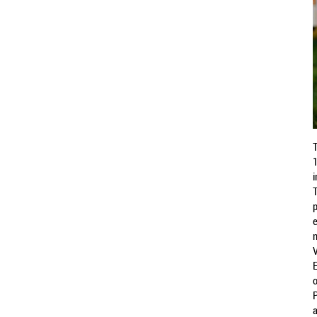
T
1
i
T
p
e
n
V
o
a