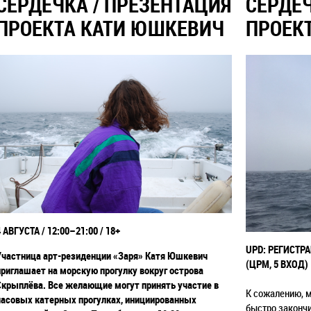
СЕРДЕЧКА / ПРЕЗЕНТАЦИЯ
СЕРДЕЧ
ПРОЕКТА КАТИ ЮШКЕВИЧ
ПРОЕК
4 АВГУСТА / 12:00
–21:00 / 18+
UPD: РЕГИСТРАЦ
Участница арт-резиденции
«
Заря
»
Катя Юшкевич
(ЦРМ, 5 ВХОД)
приглашает на морскую
прогулку вокруг острова
Скрыплёва.
Все желающие могут принять участие в
К сожалению, м
часовых катерных
прогулках, инициированных
быстро закончи