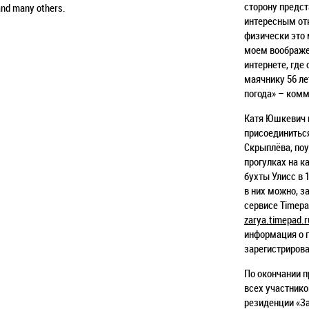
сторону предст
and many others.
интересным отк
физически это
моем воображе
интернете, где
маячнику 56 ле
погода» –
комм
Катя Юшкевич 
присоединитьс
Скрыплёва, по
прогулках на ка
бухты Улисс в 1
в них можно, з
сервисе Timepa
zarya.timepad.
информация о 
зарегистриров
По окончании п
всех участник
резиденции «За