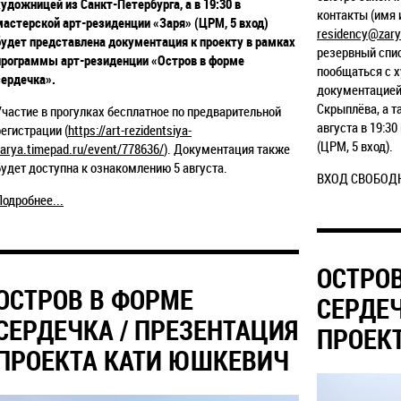
художницей из Санкт-Петербурга, а в 19:30 в
контакты (имя 
мастерской арт-
резиденции «Заря» (ЦРМ, 5 вход)
residency@zary
будет представлена документация к проекту в рамках
резервный спи
программы арт-резиденции «Остров в форме
пообщаться с 
сердечка».
документацией
Скрыплёва, а т
Участие в прогулках бесплатное по
предварительной
августа в 19:3
регистрации (
https://art-rezidentsiya-
(ЦРМ, 5 вход).
zarya.timepad.ru/event/778636/
).
Документация также
будет
доступна к ознакомлению 5 августа.
ВХОД СВОБОД
Подробнее...
ОСТРО
ОСТРОВ В ФОРМЕ
СЕРДЕЧ
СЕРДЕЧКА / ПРЕЗЕНТАЦИЯ
ПРОЕК
ПРОЕКТА КАТИ ЮШКЕВИЧ