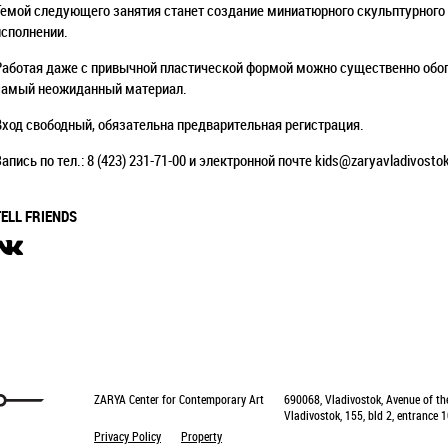
Темой следующего занятия станет создание миниатюрного скульптурного
исполнении.
Работая даже с привычной пластической формой можно существенно обог
самый неожиданный материал.
Вход свободный, обязательна предварительная регистрация.
Запись по тел.: 8 (423) 231-71-00 и электронной почте kids@zaryavladivostok
TELL FRIENDS
ZARYA Center for Contemporary Art
690068, Vladivostok, Avenue of th
Vladivostok, 155, bld 2, entrance 1
Privacy Policy
Property