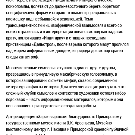
психопомпы, долетают до дальневосточного берега, обретают
специфическую форму и сгорают в пламени, превращаясь в
насмешку над несбывшейся революцией. Тема
трансцендентности и «шизофренической взаимосвязи всего со
всем» отразилась и в интерпретации океанских вод как «адских
врат», поглотивших «Индигирку» и ставших последним
пристанищем «Дальстроя», после взрыва которого мазут пролился
над морем инфернальным дождем, и природа до сих пор хранит
следы катастроф.
Многочисленные символы вступают в диалог друг с другом,
превращаясь в причудливую макабрическую головоломку, в
которой зашифрованы сюжеты мифов, сказок, современной
литературы и факты истории. Для всех желающих распутать этот
сложный клубок смыслов и контекстов художники оставят набор
подсказок – часть информационных материалов, которыми они
пользовались при подготовке к созданию работы.
Арт-резиденция «Заря» выражает благодарность Приморскому
государственному музею имени В.К. Арсеньева, Музейно-
выставочному центру г. Находка и Приморской краевой публичной