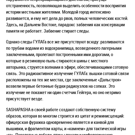
отстраненность, позволяющая выделить особенности восприятия
истории местными жителями. Молодой город интенсивно
развивается, и ему нет дела до рвов, полных человеческих костей.
Здесь, на Дальнем Востоке, парадокс забвения как консервации
памяти не работает. Забвение стирает следы.
Однако следы ГУЛАГа все же присутствуют всюду: разливаются
по трубам водами из водохранилища, возведенного лагерными
заключенными, пролегают построенными ими дорогами, о
которые в резиновую пыль стираются шины с местного
авторынка, струится волнами в эфире, обеспечивающими сотовую
связь. Это радиоактивное излучение ГУЛАГа: вышки сотовой связи
расположены на тех же местах, где заключенные «Дальстроя»
возвели первые бетонные будки радиоузлов на сопках. Это
излучение не покажет ни один счетчик Гейгера, но оно незримо
присутствует везде.
SASHAPASHA в своей работе создают собственную систему
образов, которая во многом строится из цитат и реминисценций:
офицерская фуражка одновременно является и канвой для
вышивки, и фрагментом карты, и «камнем» для тактической игры
«го». Перелетные лебеди, птицы печали и мифологические