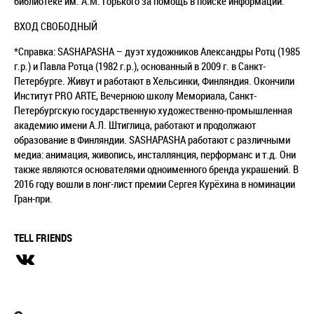
библиотеке им. А.М. Горького за помощь в поиске информации.
ВХОД СВОБОДНЫЙ
*Справка: SASHAPASHA – дуэт художников Александры Ротц (1985
г.р.) и Павла Ротца (1982 г.р.), основанный в 2009 г. в Санкт-
Петербурге. Живут и работают в Хельсинки, Финляндия. Окончили
Институт PRO ARTE, Вечернюю школу Мемориала, Санкт-
Петербургскую государственную художественно-промышленная
академию имени А.Л. Штиглица, работают и продолжают
образование в Финляндии. SASHAPASHA работают с различными
медиа: анимация, живопись, инсталлянция, перформанс и т.д. Они
также являются основателями одноименного бренда украшений. В
2016 году вошли в лонг-лист премии Сергея Курёхина в номинации
Гран-при.
TELL FRIENDS