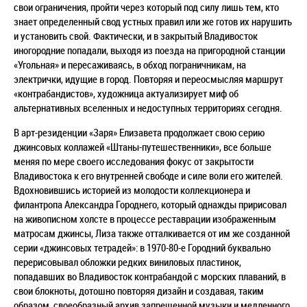
свои ограничения, пройти через который под силу лишь тем, кто
знает определенный свод устных правил или же готов их нарушить
и установить свой. Фактически, и в закрытый Владивосток
иногородние попадали, выходя из поезда на пригородной станции
«Угольная» и пересаживаясь, в обход пограничникам, на
электрички, идущие в город. Повторяя и переосмысляя маршрут
«контрабандистов», художница актуализирует миф об
альтернативных вселенных и недоступных территориях сегодня.
В арт-резиденции «Заря» Елизавета продолжает свою серию
джинсовых коллажей «Штаны-путешественники», все больше
меняя по мере своего исследования фокус от закрытости
Владивостока к его внутренней свободе и силе воли его жителей.
Вдохновившись историей из молодости коллекционера и
филантропа Александра Городнего, который однажды пририсовал
на живописном холсте в процессе реставрации изображенным
матросам джинсы, Лиза также отталкивается от им же созданной
серии «джинсовых тетрадей»: в 1970-80-е Городний буквально
перерисовывал обложки редких виниловых пластинок,
попадавших во Владивосток контрабандой с морских плаваний, в
свои блокноты, дотошно повторяя дизайн и создавая, таким
образом, своеобразный архив запрещенной музыки и медленного