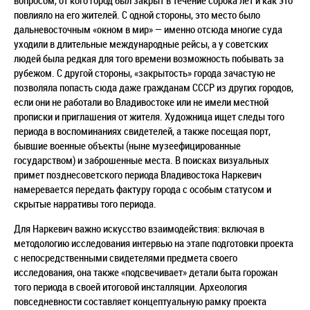
вопросом, от кого город был закрыт в течение сорока лет и как это
повлияло на его жителей. С одной стороны, это место было
дальневосточным «окном в мир» — именно отсюда многие суда
уходили в длительные международные рейсы, а у советских
людей была редкая для того времени возможность побывать за
рубежом. С другой стороны, «закрытость» города зачастую не
позволяла попасть сюда даже гражданам СССР из других городов,
если они не работали во Владивостоке или не имели местной
прописки и приглашения от жителя. Художница ищет следы того
периода в воспоминаниях свидетелей, а также посещая порт,
бывшие военные объекты (ныне музеефицированные
государством) и заброшенные места. В поисках визуальных
примет позднесоветского периода Владивостока Наркевич
намеревается передать фактуру города с особым статусом и
скрытые нарративы того периода.
Для Наркевич важно искусство взаимодействия: включая в
методологию исследования интервью на этапе подготовки проекта
с непосредственными свидетелями предмета своего
исследования, она также «подсвечивает» детали быта горожан
того периода в своей итоговой инсталляции. Археология
повседневности составляет концептуальную рамку проекта