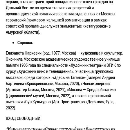
окраин, а также траекторий попадания советских граждан на
Дальний Восток во время сталинских репрессий и
пропагандистской политики заселения отдаленных от Москвы
территорий (примером излишней романтизации в рамках
советской пропаганды служат знаменитые «хетагуровки» в
Амурской области).
Справка:
Елизавета Наркевич (род. 1977, Москва) — художница и скульптор.
Окончила Московское академическое художественное училище
памяти 1905 года по специальности «Художник театра» и ВГИК по
курсу «Художник кино и телевидения». Участница групповых
выставок, среди которых: «Здесь на Таганке» (галерея Андрея
Бартенева «Крюкриноксы», Москва, 2020), «Новые энергии»
(Арткластер Гамма, Москва, 2021), «Москва — Среда обитания»
(Дарвиновский музей, Москва, 2022), а также персональной
выставки «Суп Культуры» (Арт-Пространство «Девятка», Тула,
2022)
ВХОД СВОБОДНЫЙ
*Измененная строка «Открыт закрытый порт Владивосток» из