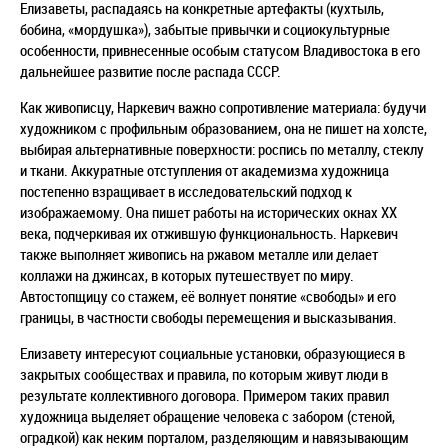
Елизаветы, распадаясь на конкретные артефакты (кухтыль,
бобина, «мордушка»), забытые привычки и социокультурные
особенности, привнесенные особым статусом Владивостока в его
дальнейшее развитие после распада СССР.
Как живописцу, Наркевич важно сопротивление материала: будучи
художником с профильным образованием, она не пишет на холсте,
выбирая альтернативные поверхности: роспись по металлу, стеклу
и ткани. Аккуратные отступления от академизма художница
постепенно взращивает в исследовательский подход к
изображаемому. Она пишет работы на исторических окнах XX
века, подчеркивая их отжившую функциональность. Наркевич
также выполняет живопись на ржавом металле или делает
коллажи на джинсах, в которых путешествует по миру.
Автостопщицу со стажем, её волнует понятие «свободы» и его
границы, в частности свободы перемещения и высказывания.
Елизавету интересуют социальные установки, образующиеся в
закрытых сообществах и правила, по которым живут люди в
результате коллективного договора. Примером таких правил
художница выделяет обращение человека с забором (стеной,
оградкой) как неким порталом, разделяющим и навязывающим