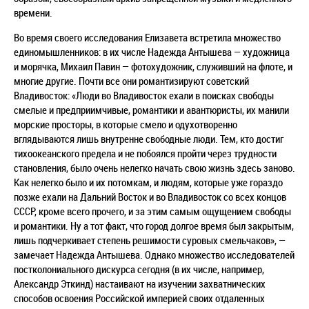
времени.
Во время своего исследования Елизавета встретила множество
единомышленников: в их числе Надежда Антышева — художница
и морячка, Михаил Павин — фотохудожник, служивший на флоте, и
многие другие. Почти все они романтизируют советский
Владивосток: «Люди во Владивосток ехали в поисках свободы
смелые и предприимчивые, романтики и авантюристы, их манили
морские просторы, в которые смело и одухотворенно
вглядываются лишь внутренне свободные люди. Тем, кто достиг
тихоокеанского предела и не побоялся пройти через трудности
становления, было очень нелегко начать свою жизнь здесь заново.
Как нелегко было и их потомкам, и людям, которые уже гораздо
позже ехали на Дальний Восток и во Владивосток со всех концов
СССР, кроме всего прочего, и за этим самым ощущением свободы
и романтики. Ну а тот факт, что город долгое время был закрытым,
лишь подчеркивает степень решимости суровых смельчаков», —
замечает Надежда Антышева. Однако множество исследователей
постколониального дискурса сегодня (в их числе, например,
Александр Эткинд) настаивают на изучении захватнических
способов освоения Российской империей своих отдаленных