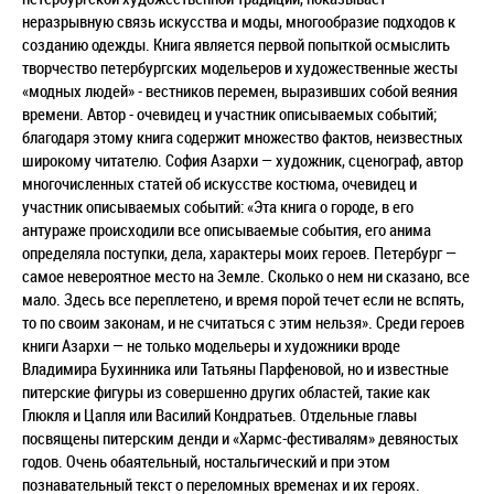
неразрывную связь искусства и моды, многообразие подходов к
созданию одежды. Книга является первой попыткой осмыслить
творчество петербургских модельеров и художественные жесты
«модных людей» - вестников перемен, выразивших собой веяния
времени. Автор - очевидец и участник описываемых событий;
благодаря этому книга содержит множество фактов, неизвестных
широкому читателю. София Азархи — художник, сценограф, автор
многочисленных статей об искусстве костюма, очевидец и
участник описываемых событий: «Эта книга о городе, в его
антураже происходили все описываемые события, его анима
определяла поступки, дела, характеры моих героев. Петербург —
самое невероятное место на Земле. Сколько о нем ни сказано, все
мало. Здесь все переплетено, и время порой течет если не вспять,
то по своим законам, и не считаться с этим нельзя». Среди героев
книги Азархи — не только модельеры и художники вроде
Владимира Бухинника или Татьяны Парфеновой, но и известные
питерские фигуры из совершенно других областей, такие как
Глюкля и Цапля или Василий Кондратьев. Отдельные главы
посвящены питерским денди и «Хармс-фестивалям» девяностых
годов. Очень обаятельный, ностальгический и при этом
познавательный текст о переломных временах и их героях.