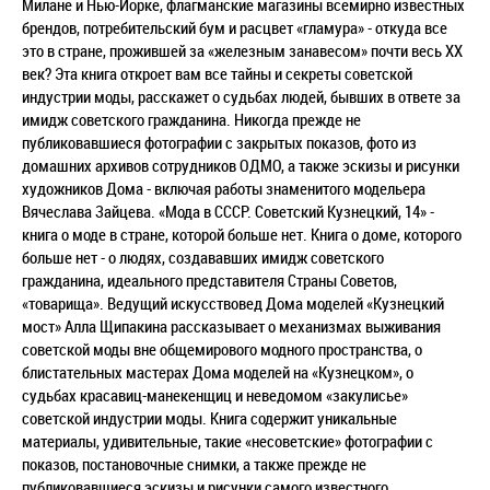
Милане и Нью-Йорке, флагманские магазины всемирно известных
брендов, потребительский бум и расцвет «гламура» - откуда все
это в стране, прожившей за «железным занавесом» почти весь ХХ
век? Эта книга откроет вам все тайны и секреты советской
индустрии моды, расскажет о судьбах людей, бывших в ответе за
имидж советского гражданина. Никогда прежде не
публиковавшиеся фотографии с закрытых показов, фото из
домашних архивов сотрудников ОДМО, а также эскизы и рисунки
художников Дома - включая работы знаменитого модельера
Вячеслава Зайцева. «Мода в СССР. Советский Кузнецкий, 14» -
книга о моде в стране, которой больше нет. Книга о доме, которого
больше нет - о людях, создававших имидж советского
гражданина, идеального представителя Страны Советов,
«товарища». Ведущий искусствовед Дома моделей «Кузнецкий
мост» Алла Щипакина рассказывает о механизмах выживания
советской моды вне общемирового модного пространства, о
блистательных мастерах Дома моделей на «Кузнецком», о
судьбах красавиц-манекенщиц и неведомом «закулисье»
советской индустрии моды. Книга содержит уникальные
материалы, удивительные, такие «несоветские» фотографии с
показов, постановочные снимки, а также прежде не
публиковавшиеся эскизы и рисунки самого известного