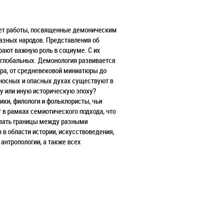
яет работы, посвященные демоническим
азных народов. Представления об
грают важную роль в социуме. С их
 глобальных. Демонология развивается
лора, от средневековой миниатюры до
носных и опасных духах существуют в
у или иную историческую эпоху?
ики, филологи и фольклористы, чьи
 в рамках семиотического подхода, что
левать границы между разными
в области истории, искусствоведения,
 антропологии, а также всех