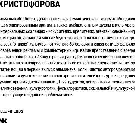
ХРИСТОФОРОВА
Альманах «In Umbra. Демонология как семиотическая система» объедин
и демонизированным врагам, а также амбивалентным духам в культуре р
инфернальных созданиях - искусителях, вредителях, агентах болезней - и
помощью объясняются многие бедствия и катаклизмы - от личностных до
на всех "этажах" культуры - от ученого богословия и книжности до фольк
современной рекламы и компьютерных игр. Какие представления о вредо
разных сообществах? Какую роль играют демонологические верования в т
Ответить на эти вопросы пытаются многие известные специалисты - истор
статьи вошли в первый выпуск альманаха. Большинство авторов работают
позволяет изучать явление с точки зрения носителей культуры и преодо
гуманитарными дисциплинами. Для студентов, аспирантов и специалистов 
религиоведения, культурологии, фольклористики, социальной и культурной
интересующихся данной проблематикой.
TELL FRIENDS