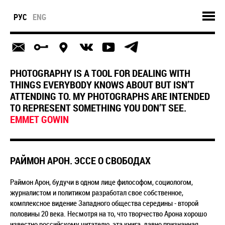
РУС
ENG
PHOTOGRAPHY IS A TOOL FOR DEALING WITH
THINGS EVERYBODY KNOWS ABOUT BUT ISN’T
ATTENDING TO. MY PHOTOGRAPHS ARE INTENDED
TO REPRESENT SOMETHING YOU DON’T SEE.
EMMET GOWIN
РАЙМОН АРОН. ЭССЕ О СВОБОДАХ
Раймон Арон, будучи в одном лице философом, социологом,
журналистом и политиком разработал свое собственное,
комплексное видение Западного общества середины - второй
половины 20 века. Несмотря на то, что творчество Арона хорошо
известно российскому читателю, эта книга, давно признанная