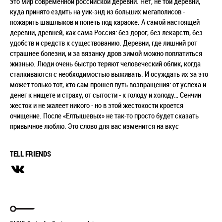
это мир современной российской деревни. Нет, не той деревни,
куда принято ездить на уик-энд из больших мегаполисов -
пожарить шашлыков и попеть под караоке. А самой настоящей
деревни, древней, как сама Россия: без дорог, без лекарств, без
удобств и средств к существованию. Деревни, где лишний рот
страшнее болезни, и за вязанку дров зимой можно поплатиться
жизнью. Люди очень быстро теряют человеческий облик, когда
сталкиваются с необходимостью выживать. И осуждать их за это
может только тот, кто сам прошел путь возвращения: от успеха и
денег к нищете и страху, от сытости - к голоду и холоду… Сенчин
жесток и не жалеет никого - но в этой жестокости кроется
очищение. После «Елтышевых» не так-то просто будет сказать
привычное люблю. Это слово для вас изменится на вкус
TELL FRIENDS