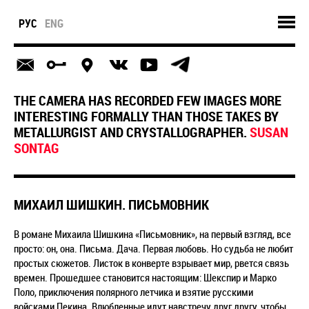
РУС
ENG
THE CAMERA HAS RECORDED FEW IMAGES MORE
INTERESTING FORMALLY THAN THOSE TAKES BY
METALLURGIST AND CRYSTALLOGRAPHER.
SUSAN
SONTAG
МИХАИЛ ШИШКИН. ПИСЬМОВНИК
В романе Михаила Шишкина «Письмовник», на первый взгляд, все
просто: он, она. Письма. Дача. Первая любовь. Но судьба не любит
простых сюжетов. Листок в конверте взрывает мир, рвется связь
времен. Прошедшее становится настоящим: Шекспир и Марко
Поло, приключения полярного летчика и взятие русскими
войсками Пекина. Влюбленные идут навстречу друг другу, чтобы