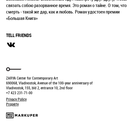
связать собою разорванное время. Это роман о тайне. О том, что
смерть - такой же дар, как и любовь. Роман удостоен премии
«Большая Книга»
TELL FRIENDS
ZARYA Center for Contemporary Art
690068, Vladivostok, Avenue of the 100-year anniversary of
Vladivostok, 155, bld 2, entrance 10, 2nd floor
+7 423 231-71-00
Privacy Policy
Property