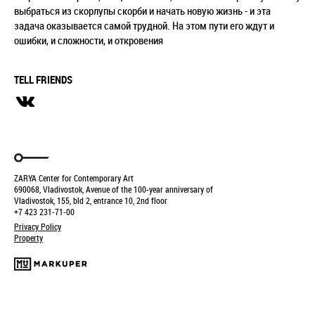
выбраться из скорлупы скорби и начать новую жизнь - и эта
задача оказывается самой трудной. На этом пути его ждут и
ошибки, и сложности, и откровения
TELL FRIENDS
ZARYA Center for Contemporary Art
690068, Vladivostok, Avenue of the 100-year anniversary of
Vladivostok, 155, bld 2, entrance 10, 2nd floor
+7 423 231-71-00
Privacy Policy
Property